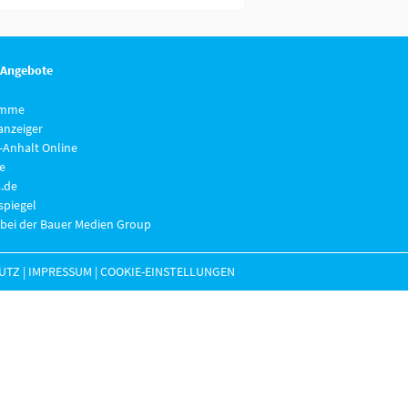
 Angebote
imme
anzeiger
-Anhalt Online
e
.de
piegel
 bei der Bauer Medien Group
UTZ
|
IMPRESSUM
|
COOKIE-EINSTELLUNGEN