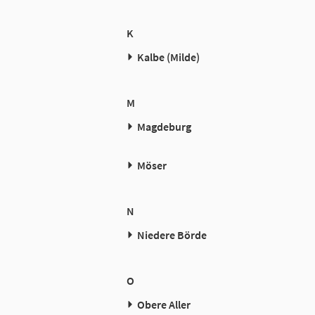
K
Kalbe (Milde)
M
Magdeburg
Möser
N
Niedere Börde
O
Obere Aller