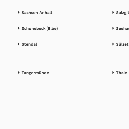
Sachsen-Anhalt
Salzgi
Schönebeck (Elbe)
Seehau
Stendal
Sülzet
Tangermünde
Thale