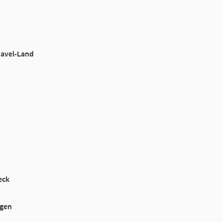
Havel-Land
eck
ngen