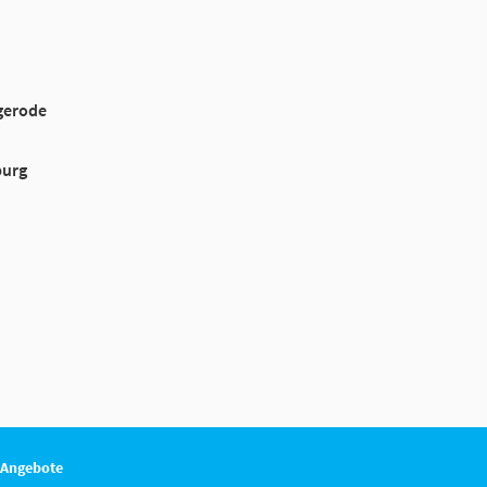
gerode
burg
 Angebote