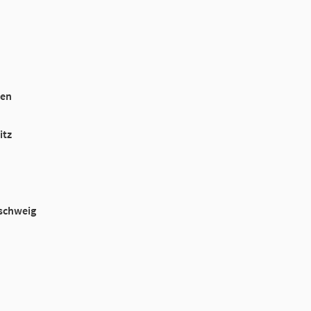
ben
itz
schweig