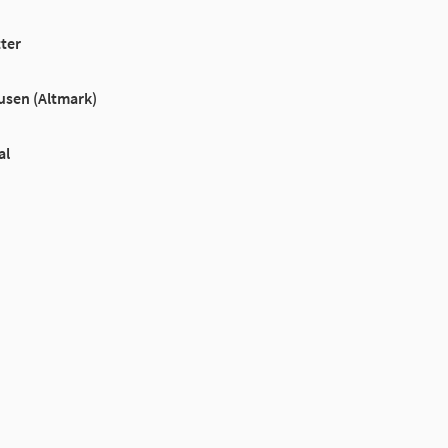
tter
sen (Altmark)
al