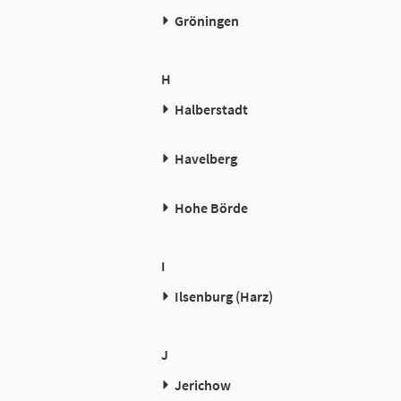
Gröningen
H
Halberstadt
Havelberg
Hohe Börde
I
Ilsenburg (Harz)
J
Jerichow