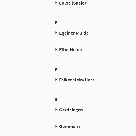
Calbe (Saale)
E
Egelner Mulde
Elbe-Heide
F
Falkenstein/Harz
G
Gardelegen
Gommern