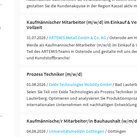
ändigkeit / Franchise (27)
gestalten Sie die Kundenakquise in der Region Kassel aktiv mi
Kaufmännischer Mitarbeiter (m/w/d) im Einkauf & Ve
Vollzeit
)
31.07.2026 /
ARTEMIS Metall GmbH & Co. KG
/ Osterode am H
Werde als Kaufmännischer Mitarbeiter (m/w/d) im Einkauf & 
Teil des ARTEMIS-Teams in Osterode und gestalte mit uns den 
und Kunststoffbranche!
Prozess Techniker (m/w/d)
01.08.2026 /
Exide Technologies Mobility GmbH
/ Bad Lauterb
Seien Sie Teil von Exide Technologies als Prozess Techniker 
Lauterberg. Optimieren und analysieren Sie Produktionsproz
internationalen Unternehmen mit nachhaltigen Entwicklung
ungen / Finanzdienstleister (4)
Kaufmännische/r Mitarbeiter/in Bauhaushalt (w/m/d
04.08.2026 /
Universitätsmedizin Göttingen
/ Göttingen