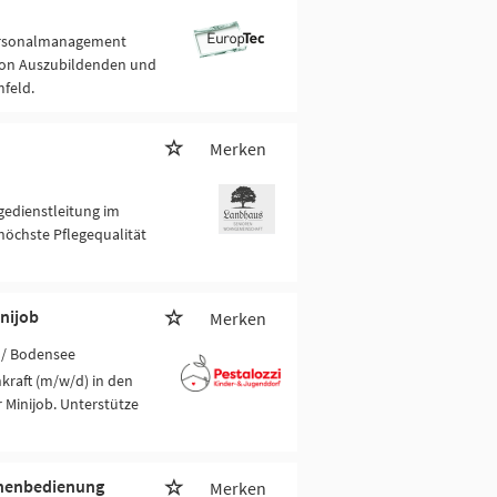
 Personalmanagement
 von Auszubildenden und
feld.
Merken
egedienstleitung im
höchste Pflegequalität
inijob
Merken
/ Bodensee
kraft (m/w/d) in den
 Minijob. Unterstütze
inenbedienung
Merken