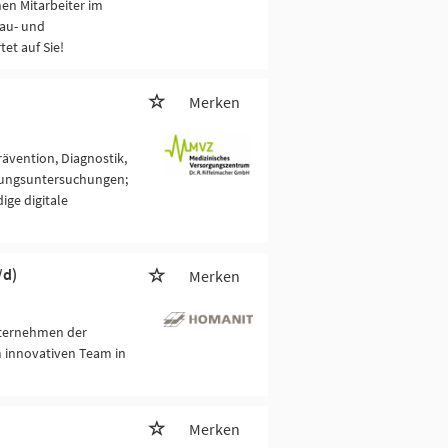
en Mitarbeiter im
au- und
et auf Sie!
Merken
rävention, Diagnostik,
nungsuntersuchungen;
ige digitale
/d)
Merken
nternehmen der
em innovativen Team in
Merken