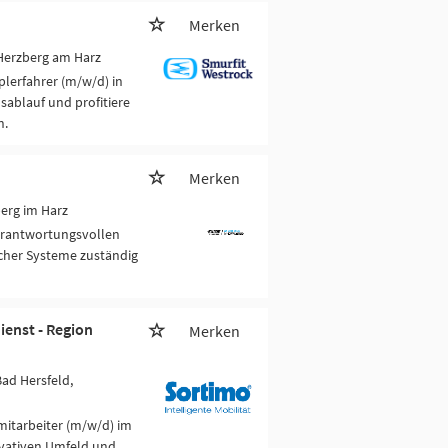
Merken
Herzberg am Harz
plerfahrer (m/w/d) in
sablauf und profitiere
n.
Merken
erg im Harz
verantwortungsvollen
ischer Systeme zuständig
ienst - Region
Merken
Bad Hersfeld,
mitarbeiter (m/w/d) im
vativen Umfeld und