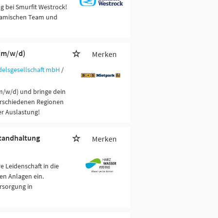
g bei Smurfit Westrock!
ynamischen Team und
 (m/w/d)
Merken
elsgesellschaft mbH
/
m/w/d) und bringe dein
erschiedenen Regionen
er Auslastung!
standhaltung
Merken
e Leidenschaft in die
en Anlagen ein.
rsorgung in