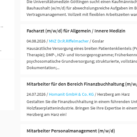
Die Universitätsmedizin Göttingen sucht einen Kaufmännisch
Bauhaushalt (w/m/d) für abwechslungsreiche Aufgaben im B
Vertragsmanagement. Vollzeit mit flexiblen Arbeitszeiten wart
rer / Personenbeförderung (Land, Wasser, Luft) (1)
Facharzt (m/w/d) für Allgemein / Innere Medizin
04.08.2026 /
MVZ Dr.R.Riffelmacher
/ Goslar
Hausärztliche Versorgung eines breiten Patientenklientels (P
 Ausbildung (1)
Therapie); DMP-, HZV- und Vorsorgeprogramme; Früherken
psychosomatische Grundversorgung; strukturierte, vollständ
Dokumentation;...
Mitarbeiter für den Bereich Finanzbuchhaltung (m/w
24.07.2026 /
Homanit GmbH & Co. KG
/ Herzberg am Harz
Gestalten Sie die Finanzbuchhaltung in einem führenden U
Holzfaserplattenindustrie. Bringen Sie Ihre Expertise in ein
Herzberg am Harz ein!
Mitarbeiter Personalmanagement (m/w/d)