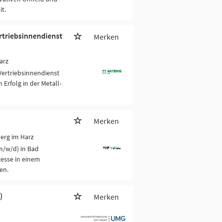
t.
rtriebsinnendienst
Merken
arz
Vertriebsinnendienst
Erfolg in der Metall-
Merken
erg im Harz
(m/w/d) in Bad
esse in einem
en.
)
Merken