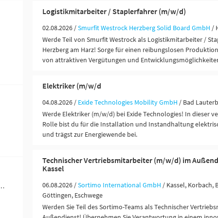
Logistikmitarbeiter / Staplerfahrer (m/w/d)
02.08.2026 /
Smurfit Westrock Herzberg Solid Board GmbH
/ 
Werde Teil von Smurfit Westrock als Logistikmitarbeiter / Sta
Herzberg am Harz! Sorge für einen reibungslosen Produktion
von attraktiven Vergütungen und Entwicklungsmöglichkeite
Elektriker (m/w/d
04.08.2026 /
Exide Technologies Mobility GmbH
/ Bad Lauterb
Werde Elektriker (m/w/d) bei Exide Technologies! In dieser 
Rolle bist du für die Installation und Instandhaltung elektr
und trägst zur Energiewende bei.
Technischer Vertriebsmitarbeiter (m/w/d) im Außend
Kassel
06.08.2026 /
Sortimo International GmbH
/ Kassel, Korbach, 
werblich-technische Berufe (45)
Göttingen, Eschwege
Werden Sie Teil des Sortimo-Teams als Technischer Vertriebs
Außendienst! Übernehmen Sie Verantwortung in einem inno