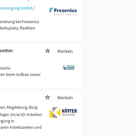
utversorgung GmbH
/
ereitung bei Fresenius
beitsplatz, flexiblen
enthin
Merken
nische
tzen beim Aufbau neuer
Merken
ren, Magdeburg, Burg
leger (m/w/d)! Arbeiten
rgung in
nbaren Arbeitszeiten und