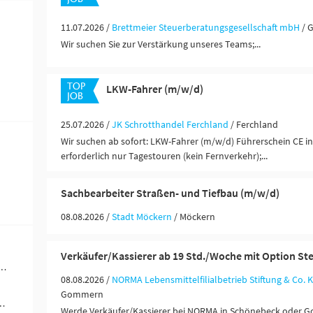
11.07.2026 /
Brettmeier Steuerberatungsgesellschaft mbH
/ 
Wir suchen Sie zur Verstärkung unseres Teams;...
LKW-Fahrer (m/w/d)
25.07.2026 /
JK Schrotthandel Ferchland
/ Ferchland
Wir suchen ab sofort: LKW-Fahrer (m/w/d) Führerschein CE in
erforderlich nur Tagestouren (kein Fernverkehr);...
Sachbearbeiter Straßen- und Tiefbau (m/w/d)
08.08.2026 /
Stadt Möckern
/ Möckern
Verkäufer/Kassierer ab 19 Std./Woche mit Option Ste
werblich-technische Berufe (32)
08.08.2026 /
NORMA Lebensmittelfilialbetrieb Stiftung & Co. 
Gommern
ändigkeit / Franchise (27)
Werde Verkäufer/Kassierer bei NORMA in Schönebeck oder