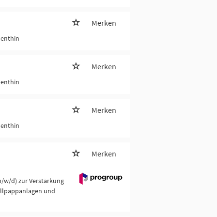
Merken
Genthin
Merken
Genthin
Merken
Genthin
Merken
/w/d) zur Verstärkung
ellpappanlagen und