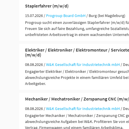
Staplerfahrer (m/w/d)
15.07.2026 /
Progroup Board GmbH
/ Burg (bei Magdeburg)
Progroup sucht einen zuverlässigen Staplerfahrer (m/w/d) für 
Freuen Sie sich auf faire Bezahlung, umfangreiche Sozialleis
unbefristeten Arbeitsvertrag in einem wachsenden Unterne
Elektriker / Elektroniker / Elektromonteur / Servicet
(m/w/d)
08.08.2026 /
W&K Gesellschaft für Industrietechnik mbH
/ De
Engagierter Elektriker / Elektroniker / Elektromonteur gesuch
abwechslungsreiche Projekte in einem familiären Umfeld bei
Arbeitgeber.
Mechaniker / Mechatroniker / Zerspanung CNC (m/w/
08.08.2026 /
W&K Gesellschaft für Industrietechnik mbH
/ De
Engagierter Mechaniker / Mechatroniker / Zerspanung CNC g
abwechslungsreiche Aufgaben bei W&K. Profitieren Sie von e
Vertrag, Firmenwagen und einem familiären Arbeitsklima.