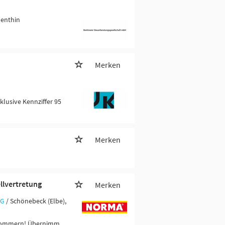
Genthin
Merken
klusive Kennziffer 95
Merken
llvertretung
Merken
KG
/ Schönebeck (Elbe),
 Gommern! Übernimm