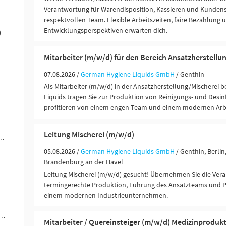
Verantwortung für Warendisposition, Kassieren und Kundens
respektvollen Team. Flexible Arbeitszeiten, faire Bezahlung 
Entwicklungsperspektiven erwarten dich.
)
Mitarbeiter (m/w/d) für den Bereich Ansatzherstellun
07.08.2026 /
German Hygiene Liquids GmbH
/ Genthin
Als Mitarbeiter (m/w/d) in der Ansatzherstellung/Mischerei 
Liquids tragen Sie zur Produktion von Reinigungs- und Desin
profitieren von einem engen Team und einem modernen Arb
Leitung Mischerei (m/w/d)
ungen / Finanzdienstleister (6)
05.08.2026 /
German Hygiene Liquids GmbH
/ Genthin, Berli
Brandenburg an der Havel
Leitung Mischerei (m/w/d) gesucht! Übernehmen Sie die Vera
termingerechte Produktion, Führung des Ansatzteams und P
einem modernen Industrieunternehmen.
rer / Personenbeförderung (Land, Wasser, Luft) (2)
Mitarbeiter / Quereinsteiger (m/w/d) Medizinproduk