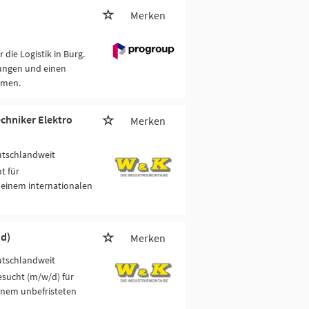
Merken
die Logistik in Burg.
tungen und einen
hmen.
echniker Elektro
Merken
utschlandweit
t für
 einem internationalen
d)
Merken
utschlandweit
esucht (m/w/d) für
inem unbefristeten