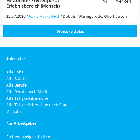
Mitarbeiter Freizeitpark /
Merken
Erlebnisbereich (Mensch)
22.07.2026 /
Karls Markt OHG
/ Döbeln, Wernigerode, Oberhausen
Weitere Jobs
Jobsuche
Alle Jobs
Alle Städte
Alle Berufe
Alle Berufe nach Stadt
Alle Tätigkeitsbereiche
Alle Tätigkeitsbereiche nach Stadt
Minijobs
Für Arbeitgeber
Stellenanzeige schalten