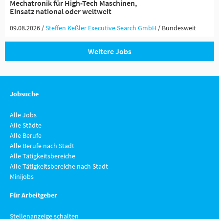
Mechatronik für High-Tech Maschinen,
Einsatz national oder weltweit
09.08.2026 /
Steffen Keßler Executive Search GmbH
/ Bundesweit
Weitere Jobs
Jobsuche
Alle Jobs
Alle Städte
Alle Berufe
Alle Berufe nach Stadt
Alle Tätigkeitsbereiche
Alle Tätigkeitsbereiche nach Stadt
Minijobs
Für Arbeitgeber
Stellenanzeige schalten