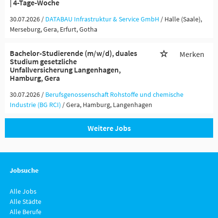
| 4-Tage-Woche
30.07.2026 /
DATABAU Infrastruktur & Service GmbH
/ Halle (Saale),
Merseburg, Gera, Erfurt, Gotha
Bachelor-Studierende (m/w/d), duales
Merken
Studium gesetzliche
Unfallversicherung Langenhagen,
Hamburg, Gera
30.07.2026 /
Berufsgenossenschaft Rohstoffe und chemische
Industrie (BG RCI)
/ Gera, Hamburg, Langenhagen
Weitere Jobs
Jobsuche
Alle Jobs
Alle Städte
Alle Berufe