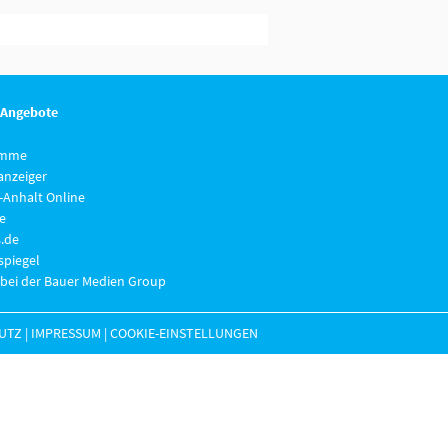
 Angebote
imme
anzeiger
-Anhalt Online
e
.de
piegel
 bei der Bauer Medien Group
UTZ
|
IMPRESSUM
|
COOKIE-EINSTELLUNGEN