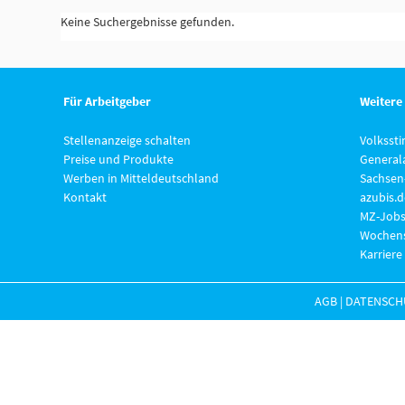
Keine Suchergebnisse gefunden.
Für Arbeitgeber
Weitere
Stellenanzeige schalten
Volksst
Preise und Produkte
General
Werben in Mitteldeutschland
Sachsen
Kontakt
azubis.d
MZ-Jobs
Wochens
Karriere
AGB
|
DATENSCH