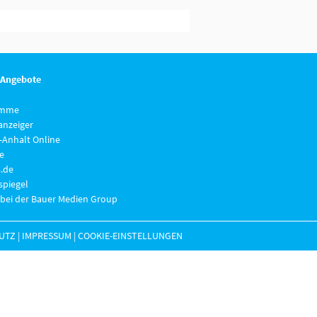
 Angebote
imme
anzeiger
-Anhalt Online
e
.de
piegel
 bei der Bauer Medien Group
UTZ
|
IMPRESSUM
|
COOKIE-EINSTELLUNGEN