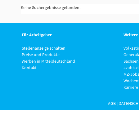
Keine Suchergebnisse gefunden.
Für Arbeitgeber
Weitere
Stellenanzeige schalten
Volksst
Preise und Produkte
General
Werben in Mitteldeutschland
Sachsen
Kontakt
azubis.d
MZ-Jobs
Wochens
Karriere
AGB
|
DATENSCH