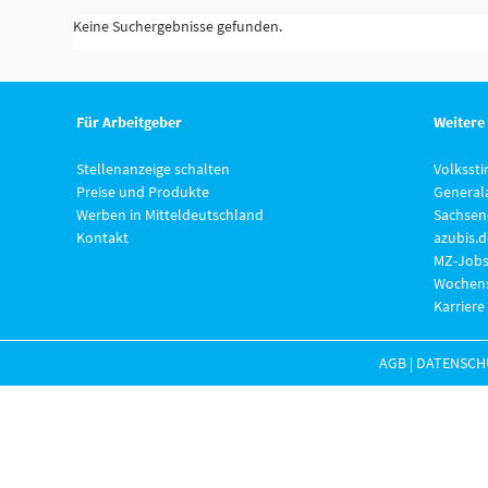
Keine Suchergebnisse gefunden.
Für Arbeitgeber
Weitere
Stellenanzeige schalten
Volksst
Preise und Produkte
General
Werben in Mitteldeutschland
Sachsen
Kontakt
azubis.d
MZ-Jobs
Wochens
Karriere
AGB
|
DATENSCH