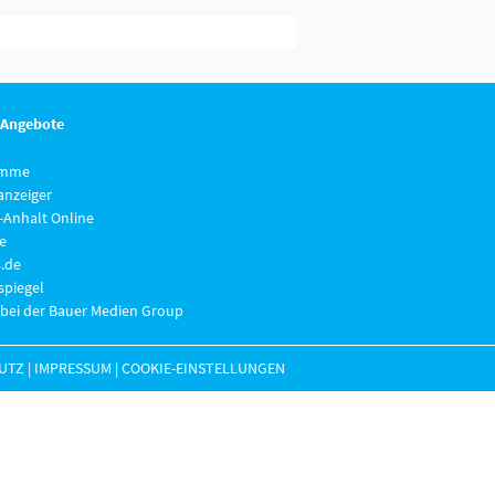
 Angebote
imme
anzeiger
-Anhalt Online
e
.de
piegel
 bei der Bauer Medien Group
UTZ
|
IMPRESSUM
|
COOKIE-EINSTELLUNGEN