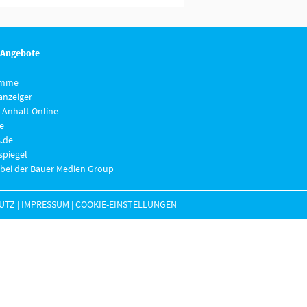
 Angebote
imme
anzeiger
-Anhalt Online
e
.de
piegel
 bei der Bauer Medien Group
UTZ
|
IMPRESSUM
|
COOKIE-EINSTELLUNGEN