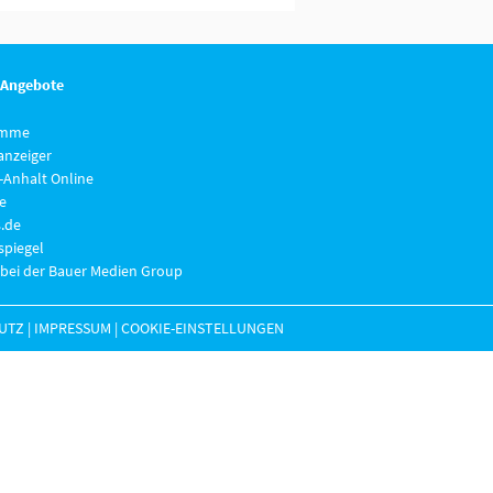
 Angebote
imme
anzeiger
-Anhalt Online
e
.de
piegel
 bei der Bauer Medien Group
UTZ
|
IMPRESSUM
|
COOKIE-EINSTELLUNGEN