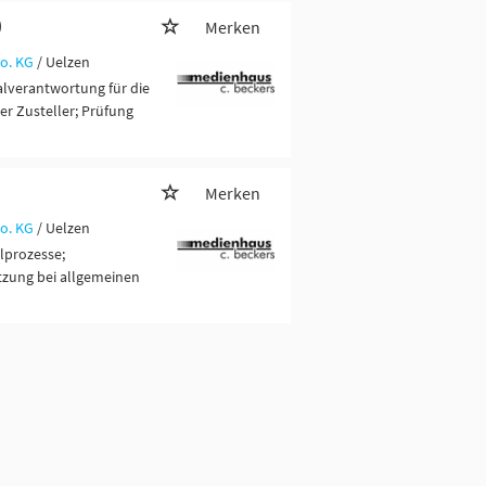
)
Merken
o. KG
/ Uelzen
alverantwortung für die
er Zusteller; Prüfung
Merken
o. KG
/ Uelzen
lprozesse;
ützung bei allgemeinen