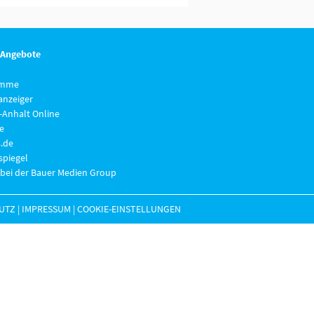
 Angebote
imme
anzeiger
-Anhalt Online
e
.de
piegel
 bei der Bauer Medien Group
UTZ
|
IMPRESSUM
|
COOKIE-EINSTELLUNGEN