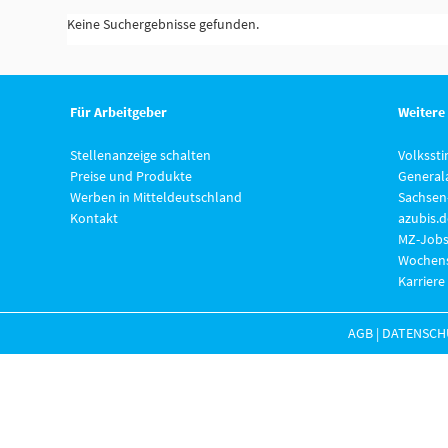
Keine Suchergebnisse gefunden.
Für Arbeitgeber
Weitere
Stellenanzeige schalten
Volksst
Preise und Produkte
General
Werben in Mitteldeutschland
Sachsen
Kontakt
azubis.d
MZ-Jobs
Wochens
Karriere
AGB
|
DATENSCH