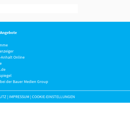
 Angebote
imme
anzeiger
-Anhalt Online
e
.de
piegel
 bei der Bauer Medien Group
UTZ
|
IMPRESSUM
|
COOKIE-EINSTELLUNGEN