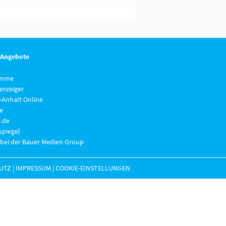
 Angebote
imme
anzeiger
-Anhalt Online
e
.de
piegel
 bei der Bauer Medien Group
UTZ
|
IMPRESSUM
|
COOKIE-EINSTELLUNGEN