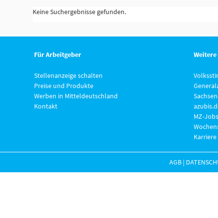
Keine Suchergebnisse gefunden.
Für Arbeitgeber
Weitere
Stellenanzeige schalten
Volksst
Preise und Produkte
General
Werben in Mitteldeutschland
Sachsen
Kontakt
azubis.d
MZ-Jobs
Wochens
Karriere
AGB
|
DATENSCH