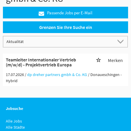
Passende Jobs per E-Mail
Grenzen Sie Ihre Suche ein
Teamleiter Internationaler Vertrieb
Merken
(m/w/d) - Projektvertrieb Europa
17.07.2026 /
dp dreher partners gmbh & Co. KG
/ Donaueschingen -
Hybrid
Jobsuche
Alle Jobs
Alle Städte