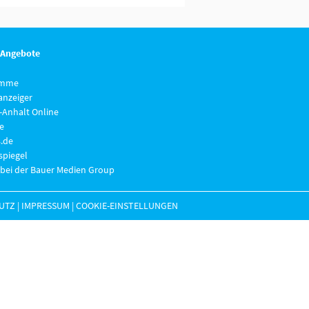
 Angebote
imme
anzeiger
-Anhalt Online
e
.de
piegel
 bei der Bauer Medien Group
UTZ
|
IMPRESSUM
|
COOKIE-EINSTELLUNGEN