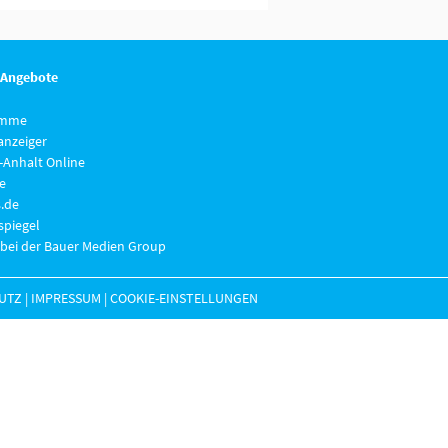
 Angebote
imme
anzeiger
-Anhalt Online
e
.de
piegel
 bei der Bauer Medien Group
UTZ
|
IMPRESSUM
|
COOKIE-EINSTELLUNGEN