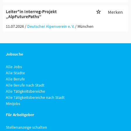
Leiter*in Interreg-Projekt
Merken
„AlpFuturePaths“
11.07.2026 /
Deutscher Alpenverein e. V.
/ München
Jobsuche
Alle Jobs
Alle Städte
Alle Berufe
Alle Berufe nach Stadt
Alle Tätigkeitsbereiche
Alle Tätigkeitsbereiche nach Stadt
Minijobs
Für Arbeitgeber
Stellenanzeige schalten