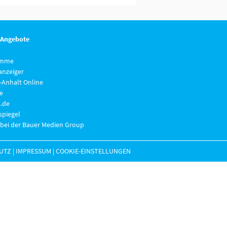
 Angebote
imme
anzeiger
-Anhalt Online
e
.de
piegel
 bei der Bauer Medien Group
UTZ
|
IMPRESSUM
|
COOKIE-EINSTELLUNGEN