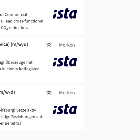
e of Commercial
s, lead cross-functional
 CO₂ reduction.
ice) (m/w/d)
Merken
ig! Überzeuge mit
 in einem kollegialen
(m/w/d)
Merken
lfsburg! Setze aktiv
stige Beziehungen auf.
er Benefits!