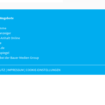
 Angebote
imme
anzeiger
-Anhalt Online
e
.de
piegel
 bei der Bauer Medien Group
UTZ
|
IMPRESSUM
|
COOKIE-EINSTELLUNGEN