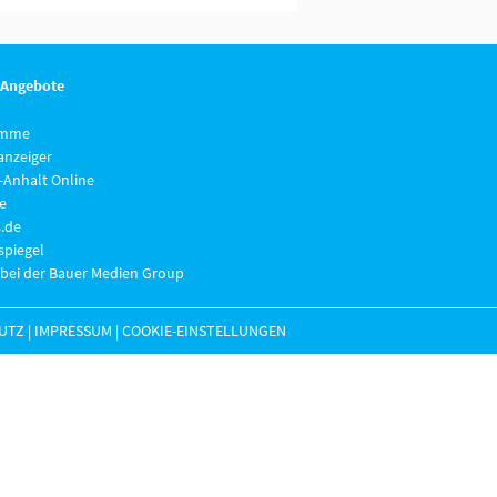
 Angebote
imme
anzeiger
-Anhalt Online
e
.de
piegel
 bei der Bauer Medien Group
UTZ
|
IMPRESSUM
|
COOKIE-EINSTELLUNGEN