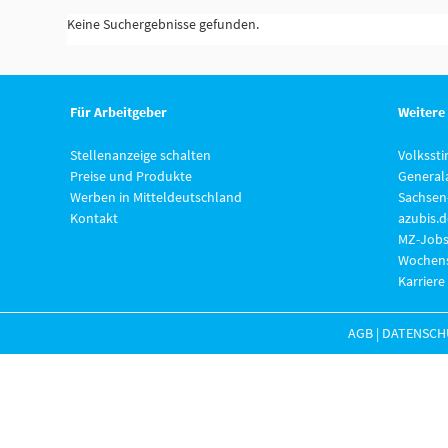
Keine Suchergebnisse gefunden.
Für Arbeitgeber
Weitere
Stellenanzeige schalten
Volksst
Preise und Produkte
General
Werben in Mitteldeutschland
Sachsen
Kontakt
azubis.d
MZ-Jobs
Wochens
Karriere
AGB
|
DATENSCH