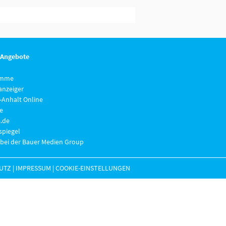
 Angebote
imme
anzeiger
-Anhalt Online
e
.de
piegel
 bei der Bauer Medien Group
UTZ
|
IMPRESSUM
|
COOKIE-EINSTELLUNGEN