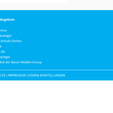
 Angebote
imme
anzeiger
-Anhalt Online
e
.de
piegel
 bei der Bauer Medien Group
UTZ
|
IMPRESSUM
|
COOKIE-EINSTELLUNGEN