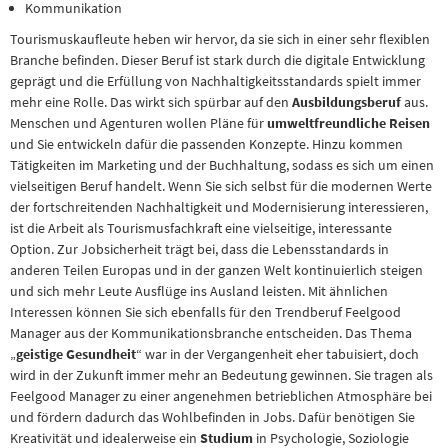
Kommunikation
Tourismuskaufleute heben wir hervor, da sie sich in einer sehr flexiblen
Branche befinden. Dieser Beruf ist stark durch die digitale Entwicklung
geprägt und die Erfüllung von Nachhaltigkeitsstandards spielt immer
mehr eine Rolle. Das wirkt sich spürbar auf den
Ausbildungsberuf
aus.
Menschen und Agenturen wollen Pläne für
umweltfreundliche Reisen
und Sie entwickeln dafür die passenden Konzepte. Hinzu kommen
Tätigkeiten im Marketing und der Buchhaltung, sodass es sich um einen
vielseitigen Beruf handelt. Wenn Sie sich selbst für die modernen Werte
der fortschreitenden Nachhaltigkeit und Modernisierung interessieren,
ist die Arbeit als Tourismusfachkraft eine vielseitige, interessante
Option. Zur Jobsicherheit trägt bei, dass die Lebensstandards in
anderen Teilen Europas und in der ganzen Welt kontinuierlich steigen
und sich mehr Leute Ausflüge ins Ausland leisten. Mit ähnlichen
Interessen können Sie sich ebenfalls für den Trendberuf Feelgood
Manager aus der Kommunikationsbranche entscheiden. Das Thema
„
geistige Gesundheit
“ war in der Vergangenheit eher tabuisiert, doch
wird in der Zukunft immer mehr an Bedeutung gewinnen. Sie tragen als
Feelgood Manager zu einer angenehmen betrieblichen Atmosphäre bei
und fördern dadurch das Wohlbefinden in Jobs. Dafür benötigen Sie
Kreativität und idealerweise ein
Studium
in Psychologie, Soziologie