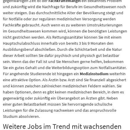
gegenwärtigen Zeit ist der
Fachkräftemangel
ein bekanntes Problem
und zukünftig wird die Nachfrage für Berufe im Gesundheitswesen noch
weiter steigen. Das durchschnittliche Alter der Bevölkerung steigt und
für Notfälle oder zur regulären medizinischen Versorgung werden
Fachkräfte gebraucht. Auch wenn es zu weiteren Umstrukturierungen
im Gesundheitswesen kommen wird, können die benötigten Leistungen
nicht gestrichen werden. Als Rettungssanitäter können Sie mit einem
Hauptschulabschluss innerhalb von bereits 3 bis 9 Monaten den
Ausbildungsberuf abschließen. Durch die Schichtarbeit und die Natur
dieser Arbeit sollten Sie dafür psychisch und physisch gut belastbar
sein. Wenn das der Fall ist und Sie Menschen gerne helfen, bekommen
Sie ein gutes Gehalt und die Weiterbildungsoption zum Notfallsanitäter.
Für angehende Studierende ist hingegen ein
Medizinstudium
weiterhin
eine attraktive Option. Als Ärztin bzw. Arzt sind Sie finanziell abgesichert
und können zwischen zahlreichen medizinischen Feldern wählen. Sie
haben Optionen, denn es gibt keinen medizinischen Bereich, in dem es
gegenwärtig oder zukünftig ein Überangebot an Ärzten gibt. Neben
einer guten Belastbarkeit müssen Sie hervorragende schulische
Leistungen für die Zulassung nachweisen und das anspruchsvolle
Studium absolvieren.
Weitere Jobs im Trend mit wachsenden