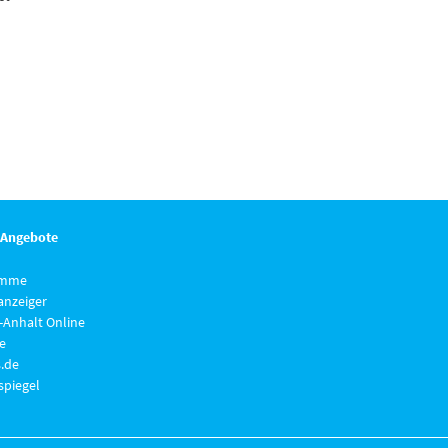
 Angebote
imme
anzeiger
-Anhalt Online
e
.de
piegel