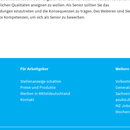
chlichen Qualitäten aneignen zu wollen. Als Senior sollten Sie das
eidungen einzutreten und die Konsequenzen zu tragen. Des Weiteren sind Sie
ute Kompetenzen, um sich als Senior zu bewerben.
Für Arbeitgeber
Weitere
Stellenanzeige schalten
Volksst
Preise und Produkte
General
Werben in Mitteldeutschland
Sachsen
Kontakt
azubis.d
MZ-Jobs
Wochens