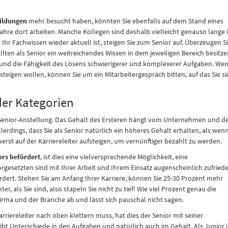
ildungen
mehr besucht haben, könnten Sie ebenfalls auf dem Stand eines
ahre dort arbeiten. Manche Kollegen sind deshalb vielleicht genauso lange 
n Ihr Fachwissen wieder aktuell ist, steigen Sie zum Senior auf. Überzeugen S
llten als Senior ein weitreichendes Wissen in dem jeweiligen Bereich besitze
 und die Fähigkeit des Lösens schwierigerer und komplexerer Aufgaben. We
fsteigen wollen, können Sie um ein Mitarbeitergespräch bitten, auf das Sie si
der Kategorien
er Senior-Anstellung. Das Gehalt des Ersteren hängt vom Unternehmen und d
allerdings, dass Sie als Senior natürlich ein höheres Gehalt erhalten, als wen
uerst auf der Karriereleiter aufsteigen, um vernünftiger bezahlt zu werden.
iors befördert
, ist dies eine vielversprechende Möglichkeit, eine
rgesetzten sind mit Ihrer Arbeit und Ihrem Einsatz augenscheinlich zufried
dert. Stehen Sie am Anfang Ihrer Karriere, können Sie 25-30 Prozent mehr
er, als Sie sind, also stapeln Sie nicht zu tief! Wie viel Prozent genau die
ma und der Branche ab und lässt sich pauschal nicht sagen.
arriereleiter nach oben klettern muss, hat dies der Senior mit seiner
ibt Unterschiede in den Aufgaben und natürlich auch im Gehalt. Als Junior i