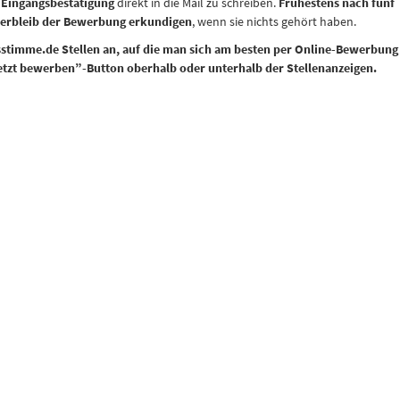
e
Eingangsbestätigung
direkt in die Mail zu schreiben.
Frühestens nach fünf
Verbleib der Bewerbung erkundigen
, wenn sie nichts gehört haben.
ksstimme.de Stellen an, auf die man sich am besten per Online-Bewerbung
Jetzt bewerben”-Button oberhalb oder unterhalb der Stellenanzeigen.