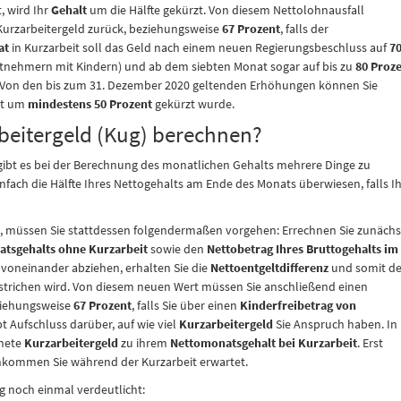
, wird Ihr
Gehalt
um die Hälfte gekürzt. Von diesem Nettolohnausfall
Kurzarbeitergeld zurück, beziehungsweise
67 Prozent
, falls der
at
in Kurzarbeit soll das Geld nach einem neuen Regierungsbeschluss auf
7
itnehmern mit Kindern) und ab dem siebten Monat sogar auf bis zu
80 Proz
 Von den bis zum 31. Dezember 2020 geltenden Erhöhungen können Sie
eit um
mindestens 50 Prozent
gekürzt wurde.
beitergeld (Kug) berechnen?
gibt es bei der Berechnung des monatlichen Gehalts mehrere Dinge zu
fach die Hälfte Ihres Nettogehalts am Ende des Monats überwiesen, falls I
 müssen Sie stattdessen folgendermaßen vorgehen: Errechnen Sie zunächs
atsgehalts ohne Kurzarbeit
sowie den
Nettobetrag Ihres Bruttogehalts im
 voneinander abziehen, erhalten Sie die
Nettoentgeltdifferenz
und somit d
estrichen wird. Von diesem neuen Wert müssen Sie anschließend einen
ziehungsweise
67 Prozent
, falls Sie über einen
Kinderfreibetrag
von
t Aufschluss darüber, auf wie viel
Kurzarbeitergeld
Sie Anspruch haben. In
hnete
Kurzarbeitergeld
zu ihrem
Nettomonatsgehalt bei Kurzarbeit
. Erst
inkommen Sie während der Kurzarbeit erwartet.
g noch einmal verdeutlicht: