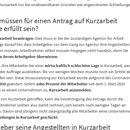
f Kurzarbeit nur bei unabwendbaren Gründen wie angeordneten Schließung
üssen für einen Antrag auf Kurzarbeit
erfüllt sein?
zarbeit beantragen
. Dies muss er bei der zuständigen Agentur für Arbeit
gs darauf hin, dass Arbeitgeber vor dem Gang zur Agentur ihre Angestellten
ren müssen. Arbeitnehmer selbst müssen hingegen nicht handeln, denn Sie
on ihrem Arbeitgeber überwiesen
.
Ihre Mitarbeiter bei einer
wirtschaftlich schlechten Lage
in Kurzarbeit, we
er Aufträge ausbleiben. Bis vor wenigen Wochen musste noch ein Drittel d
ffen sein. Diese Voraussetzung zur Kurzarbeit wurde aufgrund der Coronavir
2020
geändert. Sofern
zehn Prozent der Mitarbeiter
seit dem 1. März 2020
eht es einem Unternehmen zu,
Kurzarbeit anzumelden
.
g von Kurzarbeit getroffen, kann die Genehmigung des Antrags durch die
beitnehmer sollten also damit rechnen, sich bereits nach wenigen Tagen an
 Davon sind übrigens nicht zwangsläufig alle Mitarbeiter eines Unternehm
eilungen in Kurzarbeit geschickt
.
eber seine Angestellten in Kurzarbeit