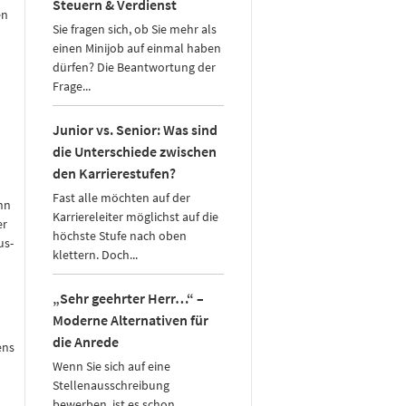
Steuern & Verdienst
en
Sie fragen sich, ob Sie mehr als
einen Minijob auf einmal haben
dürfen? Die Beantwortung der
Frage...
Junior vs. Senior: Was sind
die Unterschiede zwischen
den Karrierestufen?
Fast alle möchten auf der
nn
Karriereleiter möglichst auf die
er
höchste Stufe nach oben
us-
klettern. Doch...
„Sehr geehrter Herr…“ –
Moderne Alternativen für
die Anrede
ens
Wenn Sie sich auf eine
Stellenausschreibung
bewerben, ist es schon