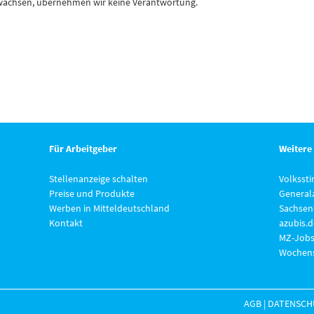
 erwachsen, übernehmen wir keine Verantwortung.
Für Arbeitgeber
Weitere
Stellenanzeige schalten
Volksst
Preise und Produkte
General
Werben in Mitteldeutschland
Sachsen
Kontakt
azubis.d
MZ-Jobs
Wochens
AGB
|
DATENSCH