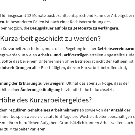
rd für insgesamt 12 Monate ausbezahlt, entsprechend kann der Arbeitgeber
nen
. In besonderen Fällen ist nach einer Rechtsverordnung des
aber möglich, die
Bezugsdauer auf bis zu 24 Monate zu verlängern
.
 Kurzarbeit geschickt zu werden?
 in Kurzarbeit zu schicken, muss diese Regelung in einer
Betriebsvereinbaru
egt werden. In vielen
Arbeits- und Tarifverträgen
erteilen Angestellte zud
 Sollte das bei einem Unternehmen ohne Betriebsrat nicht der Fall sein, ist
ndniserklärungen
aller Beschäftigten, die von Kurzarbeit betroffen sind,
hnung der Erklärung zu verweigern
. Oft hat das aber zur Folge, dass der
thilfe einer
Änderungskündigung
letztendlich doch durchsetzt.
 Höhe des Kurzarbeitergeldes?
 dem
regulären Gehalt eines Arbeitnehmers
ab sowie von der
Anzahl der
hmer beispielsweise vier, statt fünf Tage pro Woche arbeiten, beschäftigen s
mit ihren beruflichen Aufgaben. Grundsätzlich können Arbeitszeiten auch
 zu Mitarbeiter variieren.