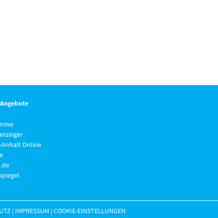
 Angebote
imme
anzeiger
-Anhalt Online
e
.de
piegel
UTZ
|
IMPRESSUM
|
COOKIE-EINSTELLUNGEN