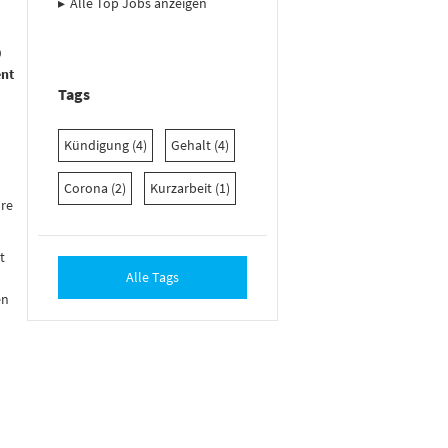
Alle Top Jobs anzeigen
0
ent
Tags
Kündigung (4)
Gehalt (4)
Corona (2)
Kurzarbeit (1)
hre
t
Alle Tags
en