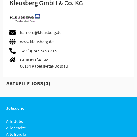
Kleusberg GmbH & Co. KG
karriere@kleusberg.de
www.kleusberg.de
+49 (0) 345 5753-215
Grünstraße 14c
06184 Kabelsketal-Dölbau
AKTUELLE JOBS (
0
)
Jobsuche
Alle Jobs
Alle Städte
Alle Berufe