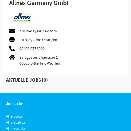
Allnex Germany GmbH
business@allnex.com
https://allnex.com/en
03493 9758000
Salegaster Chaussee 1
06803 Bitterfeld-Wolfen
AKTUELLE JOBS (
0
)
Jobsuche
Alle Jobs
Alle Städte
Alle Berufe