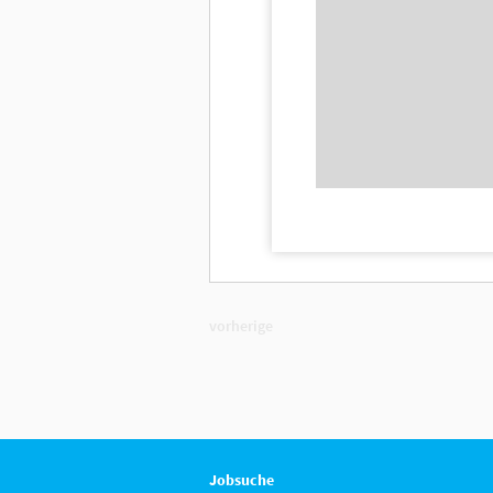
vorherige
Jobsuche