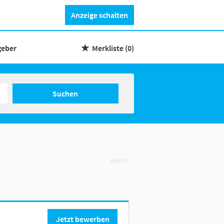
Anzeige schalten
geber
Merkliste
(0)
Suchen
weiter
Jetzt bewerben