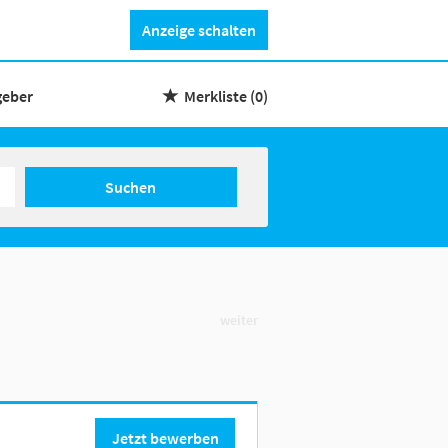
Anzeige schalten
geber
Merkliste
(0)
Suchen
weiter
Jetzt bewerben