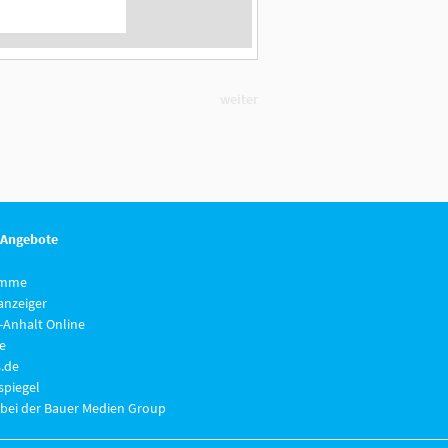
weiter
 Angebote
imme
anzeiger
-Anhalt Online
e
.de
piegel
 bei der Bauer Medien Group