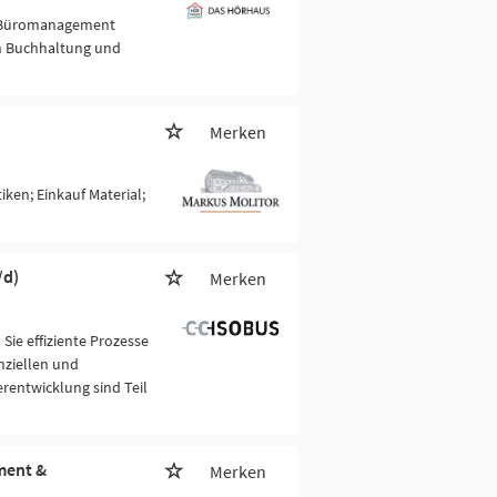
ür Büromanagement
in Buchhaltung und
Merken
iken; Einkauf Material;
/d)
Merken
Sie effiziente Prozesse
nziellen und
erentwicklung sind Teil
ment &
Merken