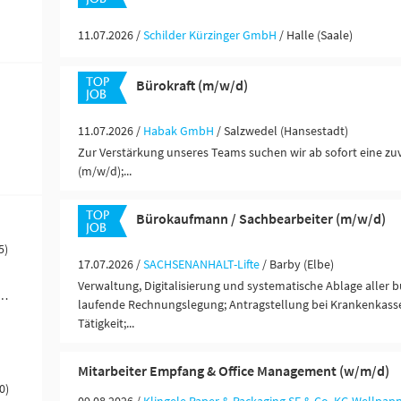
11.07.2026 /
Schilder Kürzinger GmbH
/ Halle (Saale)
Bürokraft (m/w/d)
11.07.2026 /
Habak GmbH
/ Salzwedel (Hansestadt)
Zur Verstärkung unseres Teams suchen wir ab sofort eine zuv
(m/w/d);...
Bürokaufmann / Sachbearbeiter (m/w/d)
5)
17.07.2026 /
SACHSENANHALT-Lifte
/ Barby (Elbe)
Verwaltung, Digitalisierung und systematische Ablage aller 
werblich-technische Berufe (376)
laufende Rechnungslegung; Antragstellung bei Krankenkasse
Tätigkeit;...
Mitarbeiter Empfang & Office Management (w/m/d)
0)