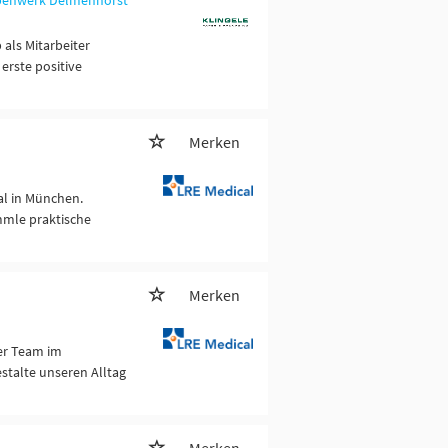
ppenwerk Delmenhorst
als Mitarbeiter
erste positive
Merken
al in München.
mmle praktische
Merken
er Team im
talte unseren Alltag