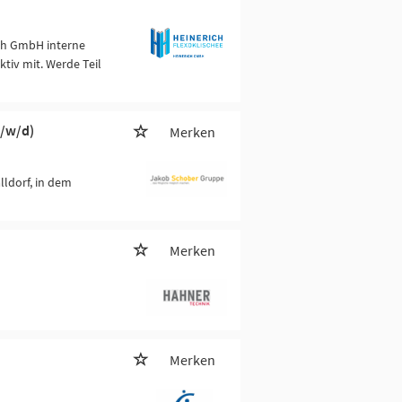
ich GmbH interne
tiv mit. Werde Teil
/w/d)
Merken
lldorf, in dem
Merken
Merken