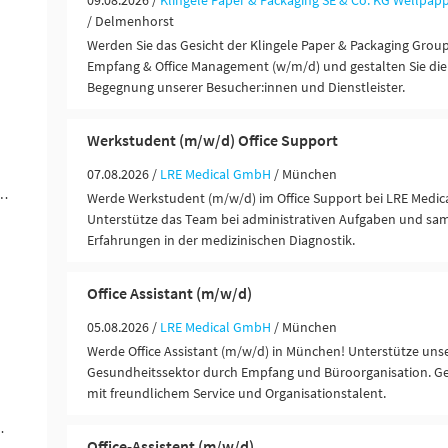
09.08.2026 /
Klingele Paper & Packaging SE & Co. KG Wellpa
/ Delmenhorst
Werden Sie das Gesicht der Klingele Paper & Packaging Group 
Empfang & Office Management (w/m/d) und gestalten Sie die 
Begegnung unserer Besucher:innen und Dienstleister.
Werkstudent (m/w/d) Office Support
07.08.2026 /
LRE Medical GmbH
/ München
ngen / Finanzdienstleister (79)
Werde Werkstudent (m/w/d) im Office Support bei LRE Medic
Unterstütze das Team bei administrativen Aufgaben und sa
Erfahrungen in der medizinischen Diagnostik.
Office Assistant (m/w/d)
05.08.2026 /
LRE Medical GmbH
/ München
Werde Office Assistant (m/w/d) in München! Unterstütze uns
Gesundheitssektor durch Empfang und Büroorganisation. Ges
mit freundlichem Service und Organisationstalent.
Ausbildung (21)
Office-Assistent (m/w/d)