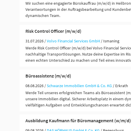
Wir suchen eine engagierte Bürokauffrau (m/w/d) in Heilbr
Verantwortungen in der Auftragsbearbeitung und Kundenbe
dynamischen Team.
Risk Control Officer (m/w/d)
31.07.2026 /
Volvo Financial Services GmbH
/ Ismaning
Werde Risk Control Officer (m/w/d) bei Volvo Financial Servic
nachhaltige Transportlösungen. Nutze deine Expertise im 
einen echten Unterschied zu machen und Teil eines innovati
Büroassistenz (m/w/d)
08.08.2026 /
Schwarze Immobilien GmbH & Co. KG
/ Erkrath
Werde Teil unseres erfolgreichen Teams als Büroassistent (
unsere Immobilien digital. Sicherer Arbeitsplatz in einem d
vielfältigen Aufgaben und Entwicklungschancen erwartet dic
Ausbildung Kaufmann für Büromanagement (w/m/d)
09.08.2026 /
DAS HÖRHAUS GmbH & Co. KG
/ Regensburg