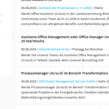
04.08.2026 /
Verband der Ersatzkassen e. V. (vdek)
/ Mainz
Werde Office-Assistent (m/w/d) in der Landesvertretung Rhei
rer / Personenbeförderung (Land, Wasser, Luft) (8)
Unterstütze unser Team ab 01.11.2026 in einem modernen, fl
ändigkeit / Franchise (7)
und profitiere von attraktiven Benefits und Weiterbildungsm
Assistenz Office Management oder Office Manager (m/w
25 Std/Woche
09.08.2026 /
Atlantik Networxx AG
/ Planegg bei München
Werde Teil unseres Teams als Assistenz Office Management o
(m/w/d) in Teilzeit. Gestalte aktiv unseren Büroalltag mit!
Prozessmanager (m/w/d) im Bereich Transformation 
04.08.2026 /
DMS Daten Management Service GmbH
/ Halle (
Werde Prozessmanager (m/w/d) im Bereich Transformation Of
spannende Projekte in der Energiebranche. Flexibles hybride
Weiterbildungsmöglichkeiten erwarten dich!