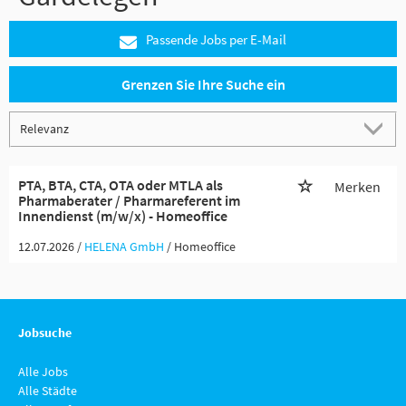
Passende Jobs per E-Mail
Grenzen Sie Ihre Suche ein
PTA, BTA, CTA, OTA oder MTLA als
Merken
Pharmaberater / Pharmareferent im
Innendienst (m/w/x) - Homeoffice
12.07.2026 /
HELENA GmbH
/ Homeoffice
Jobsuche
Alle Jobs
Alle Städte