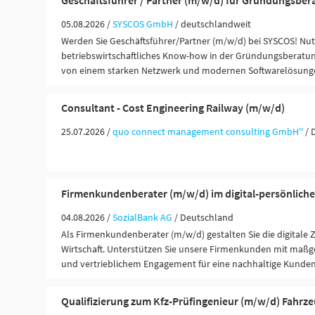
Geschäftsführer / Partner (m/w/d) für Gründungsber
05.08.2026 /
SYSCOS GmbH
/ deutschlandweit
Werden Sie Geschäftsführer/Partner (m/w/d) bei SYSCOS! Nutz
betriebswirtschaftliches Know-how in der Gründungsberatung
von einem starken Netzwerk und modernen Softwarelösung
Consultant - Cost Engineering Railway (m/w/d)
25.07.2026 /
quo connect management consulting GmbH''
/ 
Firmenkundenberater (m/w/d) im digital-persönliche
04.08.2026 /
SozialBank AG
/ Deutschland
Als Firmenkundenberater (m/w/d) gestalten Sie die digitale 
Wirtschaft. Unterstützen Sie unsere Firmenkunden mit maßg
und vertrieblichem Engagement für eine nachhaltige Kunde
Qualifizierung zum Kfz-Prüfingenieur (m/w/d) Fahrz