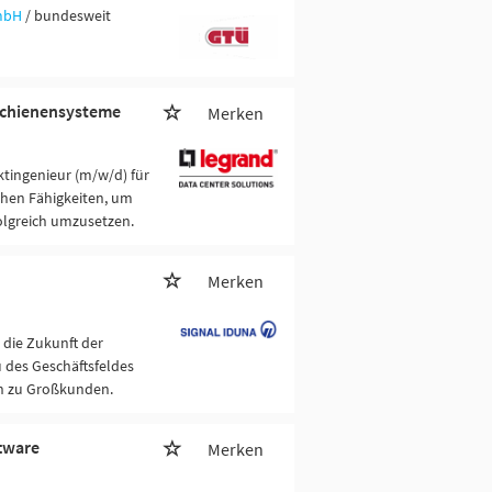
mbH
/ bundesweit
mschienensysteme
Merken
ktingenieur (m/w/d) für
chen Fähigkeiten, um
olgreich umzusetzen.
Merken
die Zukunft der
 des Geschäftsfeldes
en zu Großkunden.
ftware
Merken