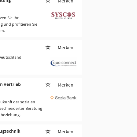
atung
Merken
en Sie Ihr
 und profitieren Sie
en.
Merken
Deutschland
n Vertrieb
Merken
Zukunft der sozialen
eschneiderter Beratung
nbeziehung.
eugtechnik
Merken