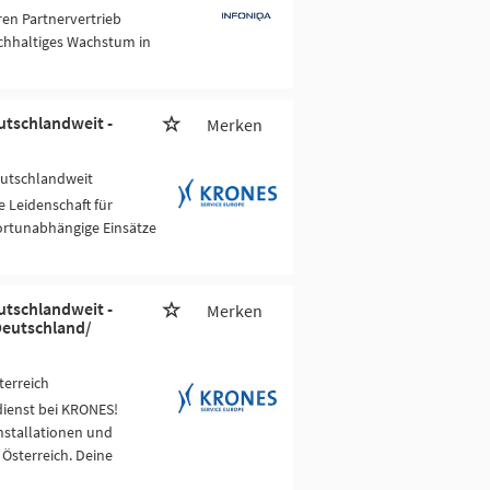
ren Partnervertrieb
achhaltiges Wachstum in
utschlandweit -
Merken
eutschlandweit
 Leidenschaft für
ortunabhängige Einsätze
utschlandweit -
Merken
Deutschland/
terreich
ienst bei KRONES!
nstallationen und
sterreich. Deine