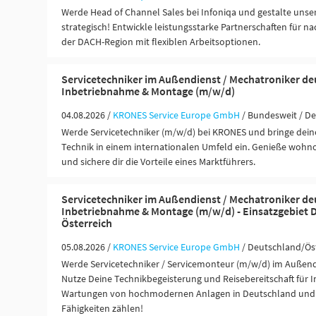
Werde Head of Channel Sales bei Infoniqa und gestalte unse
strategisch! Entwickle leistungsstarke Partnerschaften für n
der DACH-Region mit flexiblen Arbeitsoptionen.
Servicetechniker im Außendienst / Mechatroniker de
Inbetriebnahme & Montage (m/w/d)
04.08.2026 /
KRONES Service Europe GmbH
/ Bundesweit / D
Werde Servicetechniker (m/w/d) bei KRONES und bringe deine
Technik in einem internationalen Umfeld ein. Genieße wohn
und sichere dir die Vorteile eines Marktführers.
Servicetechniker im Außendienst / Mechatroniker de
Inbetriebnahme & Montage (m/w/d) - Einsatzgebiet 
Österreich
05.08.2026 /
KRONES Service Europe GmbH
/ Deutschland/Ös
Werde Servicetechniker / Servicemonteur (m/w/d) im Außend
Nutze Deine Technikbegeisterung und Reisebereitschaft für I
Wartungen von hochmodernen Anlagen in Deutschland und Ö
Fähigkeiten zählen!