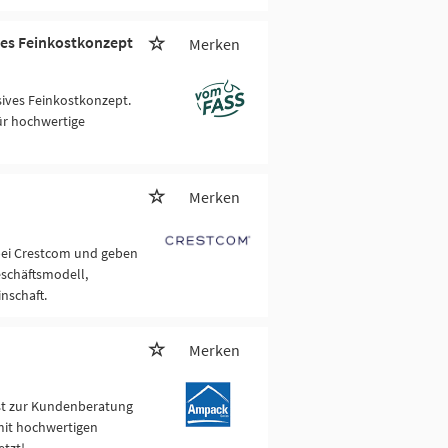
ves Feinkostkonzept
Merken
sives Feinkostkonzept.
für hochwertige
Merken
 bei Crestcom und geben
eschäftsmodell,
nschaft.
Merken
st zur Kundenberatung
 mit hochwertigen