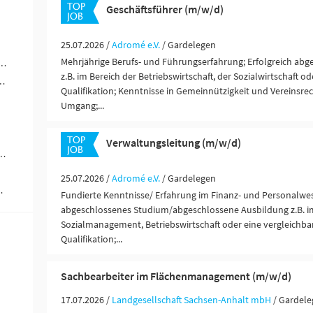
Geschäftsführer (m/w/d)
25.07.2026 /
Adromé e.V.
/ Gardelegen
Mehrjährige Berufs- und Führungserfahrung; Erfolgreich abg
werblich-technische Berufe (3)
z.B. im Bereich der Betriebswirtschaft, der Sozialwirtschaft o
ändigkeit / Franchise (3)
Qualifikation; Kenntnisse in Gemeinnützigkeit und Vereinsrec
Umgang;...
Verwaltungsleitung (m/w/d)
ungen / Finanzdienstleister (1)
25.07.2026 /
Adromé e.V.
/ Gardelegen
 Ausbildung (1)
Fundierte Kenntnisse/ Erfahrung im Finanz- und Personalwes
abgeschlossenes Studium/abgeschlossene Ausbildung z.B. i
Sozialmanagement, Betriebswirtschaft oder eine vergleichb
Qualifikation;...
Sachbearbeiter im Flächenmanagement (m/w/d)
17.07.2026 /
Landgesellschaft Sachsen-Anhalt mbH
/ Gardel