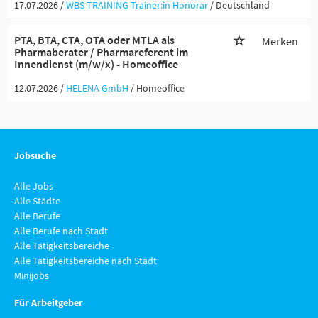
17.07.2026 /
WBS TRAINING Trainer:in Honorar
/ Deutschland
PTA, BTA, CTA, OTA oder MTLA als
Merken
Pharmaberater / Pharmareferent im
Innendienst (m/w/x) - Homeoffice
12.07.2026 /
HELENA GmbH
/ Homeoffice
Jobsuche
Alle Jobs
Alle Städte
Alle Berufe
Alle Berufe nach Stadt
Alle Tätigkeitsbereiche
Alle Tätigkeitsbereiche nach Stadt
Minijobs
Für Arbeitgeber