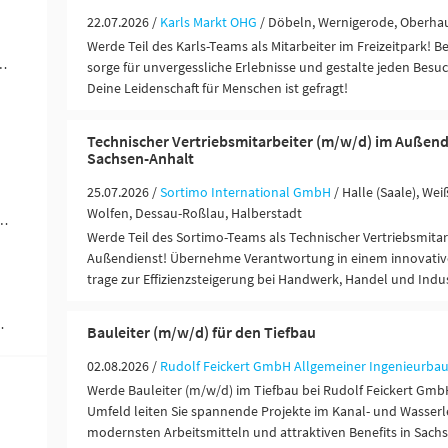
22.07.2026 /
Karls Markt OHG
/ Döbeln, Wernigerode, Oberha
Werde Teil des Karls-Teams als Mitarbeiter im Freizeitpark! B
ändigkeit / Franchise (3)
sorge für unvergessliche Erlebnisse und gestalte jeden Besu
Deine Leidenschaft für Menschen ist gefragt!
Technischer Vertriebsmitarbeiter (m/w/d) im Außend
Sachsen-Anhalt
25.07.2026 /
Sortimo International GmbH
/ Halle (Saale), Wei
Wolfen, Dessau-Roßlau, Halberstadt
ungen / Finanzdienstleister (1)
Werde Teil des Sortimo-Teams als Technischer Vertriebsmitar
Außendienst! Übernehme Verantwortung in einem innovat
trage zur Effizienzsteigerung bei Handwerk, Handel und Indus
 Ausbildung (1)
Bauleiter (m/w/d) für den Tiefbau
02.08.2026 /
Rudolf Feickert GmbH Allgemeiner Ingenieurba
Werde Bauleiter (m/w/d) im Tiefbau bei Rudolf Feickert GmbH
Umfeld leiten Sie spannende Projekte im Kanal- und Wasser
modernsten Arbeitsmitteln und attraktiven Benefits in Sach