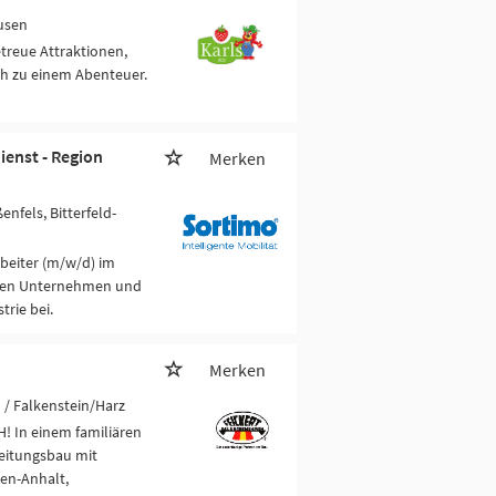
usen
etreue Attraktionen,
ch zu einem Abenteuer.
ienst - Region
Merken
ßenfels, Bitterfeld-
beiter (m/w/d) im
iven Unternehmen und
trie bei.
Merken
u
/ Falkenstein/Harz
! In einem familiären
leitungsbau mit
sen-Anhalt,