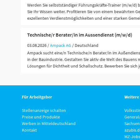
Werden Sie selbstständiger Führungskräfte-Trainer (m/w/d)
Sie Ihr Wissen weiter. Profitieren Sie von einem bewährten G
exzellenten Verdienstmöglichkeiten und einer starken Gemei
Technische/r Berater/in im Aussendienst (m/w/d)
03.08.2026 /
Ampack AG
/ Deutschland
Ampack sucht eine/n Technische/n Berater/in im Außendien
in der Bauindustrie. Gestalten Sie aktiv die Welt des Bauens
Lösungen für Dichtheit und Schallschutz. Bewerben Sie sich j
Für Arbeitgeber
Weitere
Stellenanzeige schalten
Volksst
Preise und Produkte
General
Werben in Mitteldeutschland
Sachsen
Kontakt
azubis.d
MZ-Jobs