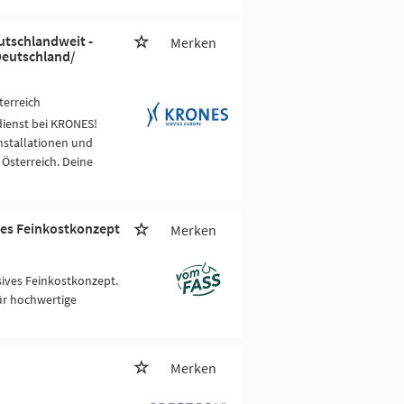
utschlandweit -
Merken
Deutschland/
terreich
ienst bei KRONES!
nstallationen und
sterreich. Deine
ves Feinkostkonzept
Merken
sives Feinkostkonzept.
für hochwertige
Merken