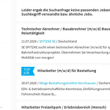
Leider ergab die Suchanfrage keine passenden Joban
Suchbegriff verwandte bzw. ähnliche Jobs.
Technischer Abrechner / Bauabrechner (m/w/d) Baus
Reisetätigkeit
11.07.2026 /
SPITZKE SE
/ Deutschland
SE SPITZKE sucht einen technischen Abrechner (m/w/d) für
Bahninfrastrukturprojekte. Übernehmen Sie Verantwortung u
Mobilität von morgen!
Mitarbeiter (m/w/d) für Bestattung
30.07.2026 /
Minge-Bestattungsinstitut Hornhausen
/ Oscher
EDV- & betriebswirtschaftliche Kenntnisse, Einfühlungsvermö
Führerschein Klasse B;...
werblich-technische Berufe (4)
Mitarbeiter Freizeitpark / Erlebnisbereich (Mensch)