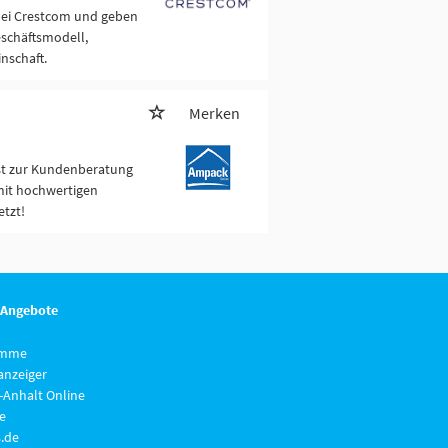
 bei Crestcom und geben
eschäftsmodell,
nschaft.
Merken
st zur Kundenberatung
 mit hochwertigen
etzt!
 Angebote
imme
anzeiger
-Anhalt Online
e
.de