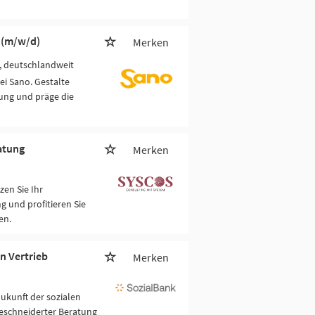
 (m/w/d)
Merken
g, deutschlandweit
ei Sano. Gestalte
ung und präge die
atung
Merken
en Sie Ihr
 und profitieren Sie
en.
n Vertrieb
Merken
Zukunft der sozialen
eschneiderter Beratung