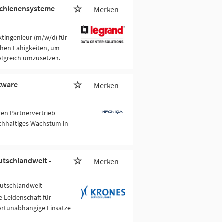
mschienensysteme
Merken
ktingenieur (m/w/d) für
chen Fähigkeiten, um
olgreich umzusetzen.
ftware
Merken
ren Partnervertrieb
achhaltiges Wachstum in
utschlandweit -
Merken
eutschlandweit
 Leidenschaft für
ortunabhängige Einsätze