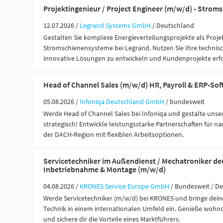
Projektingenieur / Project Engineer (m/w/d) - Stro
12.07.2026 /
Legrand Systems GmbH
/ Deutschland
Gestalten Sie komplexe Energieverteilungsprojekte als Proje
Stromschienensysteme bei Legrand. Nutzen Sie Ihre technis
innovative Lösungen zu entwickeln und Kundenprojekte erf
Head of Channel Sales (m/w/d) HR, Payroll & ERP-So
05.08.2026 /
Infoniqa Deutschland GmbH
/ bundesweit
Werde Head of Channel Sales bei Infoniqa und gestalte unse
strategisch! Entwickle leistungsstarke Partnerschaften für n
der DACH-Region mit flexiblen Arbeitsoptionen.
Servicetechniker im Außendienst / Mechatroniker de
Inbetriebnahme & Montage (m/w/d)
04.08.2026 /
KRONES Service Europe GmbH
/ Bundesweit / D
Werde Servicetechniker (m/w/d) bei KRONES und bringe deine
Technik in einem internationalen Umfeld ein. Genieße wohn
und sichere dir die Vorteile eines Marktführers.