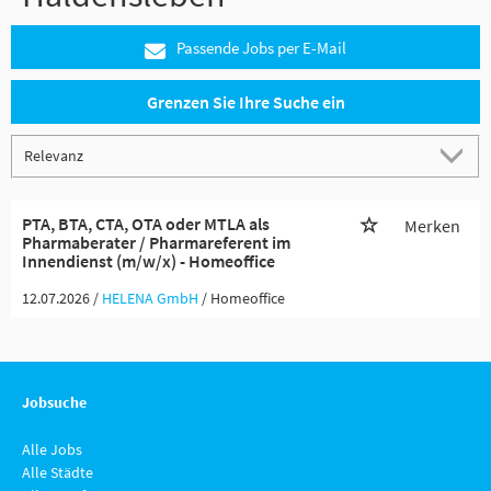
Passende Jobs per E-Mail
Grenzen Sie Ihre Suche ein
PTA, BTA, CTA, OTA oder MTLA als
Merken
Pharmaberater / Pharmareferent im
Innendienst (m/w/x) - Homeoffice
12.07.2026 /
HELENA GmbH
/ Homeoffice
Jobsuche
Alle Jobs
Alle Städte