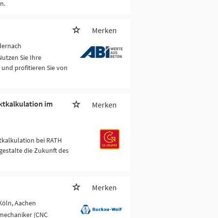
n.
Merken
dernach
utzen Sie Ihre
und profitieren Sie von
ktkalkulation im
Merken
kalkulation bei RATH
gestalte die Zukunft des
Merken
 Köln, Aachen
smechaniker (CNC