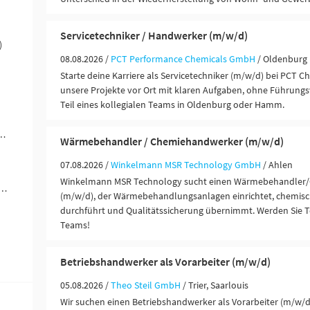
Servicetechniker / Handwerker (m/w/d)
)
08.08.2026 /
PCT Performance Chemicals GmbH
/ Oldenburg
Starte deine Karriere als Servicetechniker (m/w/d) bei PCT C
unsere Projekte vor Ort mit klaren Aufgaben, ohne Führung
Teil eines kollegialen Teams in Oldenburg oder Hamm.
ungen / Finanzdienstleister (3)
Wärmebehandler / Chemiehandwerker (m/w/d)
07.08.2026 /
Winkelmann MSR Technology GmbH
/ Ahlen
Winkelmann MSR Technology sucht einen Wärmebehandler
rer / Personenbeförderung (Land, Wasser, Luft) (2)
(m/w/d), der Wärmebehandlungsanlagen einrichtet, chemis
durchführt und Qualitätssicherung übernimmt. Werden Sie Te
Teams!
Betriebshandwerker als Vorarbeiter (m/w/d)
05.08.2026 /
Theo Steil GmbH
/ Trier, Saarlouis
Wir suchen einen Betriebshandwerker als Vorarbeiter (m/w/d