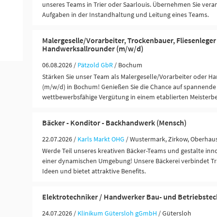
unseres Teams in Trier oder Saarlouis. Übernehmen Sie ver
Aufgaben in der Instandhaltung und Leitung eines Teams.
Malergeselle/Vorarbeiter, Trockenbauer, Fliesenlege
Handwerksallrounder (m/w/d)
06.08.2026 /
Pätzold GbR
/ Bochum
Stärken Sie unser Team als Malergeselle/Vorarbeiter oder 
(m/w/d) in Bochum! Genießen Sie die Chance auf spannende 
wettbewerbsfähige Vergütung in einem etablierten Meisterbe
Bäcker - Konditor - Backhandwerk (Mensch)
22.07.2026 /
Karls Markt OHG
/ Wustermark, Zirkow, Oberhau
Werde Teil unseres kreativen Bäcker-Teams und gestalte inn
einer dynamischen Umgebung! Unsere Bäckerei verbindet T
Ideen und bietet attraktive Benefits.
Elektrotechniker / Handwerker Bau- und Betriebstec
24.07.2026 /
Klinikum Gütersloh gGmbH
/ Gütersloh