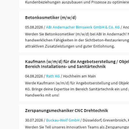
Kundenbeziehungen auszubauen und Prozesse zu optimiere
Betonkosmetiker (m/w/d)
05.08.2026 /
ABI Andernacher Bimswerk GmbH & Co. KG
/ An
Werden Sie Betonkosmetiker (m/w/d) bei ABI in Andernach! N
handwerklichen Fähigkeiten in der Sichtbeton-Restaurierung 
attraktiven Zusatzleistungen und guter Entlohnung.
Kaufmann (w/m/d) für die Angebotserstellung / Obje
Bereich Installations- und Sanitärtechnik
04.08.2026 /
Rath KG
/ Hochheim am Main
Werde Kaufmann (w/m/d) für Angebotserstellung und Objekt
KG. Bringe deine Expertise im Bereich Sanitärtechnik ein und 
Handwerks mit uns!
Zerspanungsmechaniker CNC Drehtechnik
30.07.2026 /
Buckau-Wolf GmbH
/ Düsseldorf, Grevenbroich,
Werden Sie Teil unseres innovativen Teams als Zerspanung