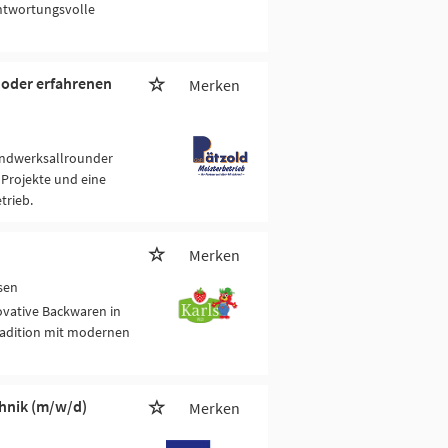
antwortungsvolle
r oder erfahrenen
Merken
Handwerksallrounder
Projekte und eine
trieb.
Merken
sen
ovative Backwaren in
radition mit modernen
hnik (m/w/d)
Merken