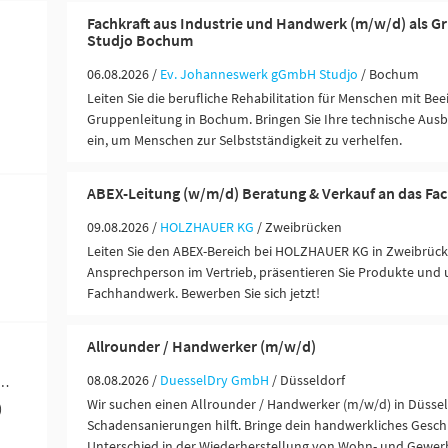
Fachkraft aus Industrie und Handwerk (m/w/d) als Gr
Studjo Bochum
06.08.2026 /
Ev. Johanneswerk gGmbH Studjo
/ Bochum
Leiten Sie die berufliche Rehabilitation für Menschen mit Be
Gruppenleitung in Bochum. Bringen Sie Ihre technische Aus
ein, um Menschen zur Selbstständigkeit zu verhelfen.
ABEX-Leitung (w/m/d) Beratung & Verkauf an das F
09.08.2026 /
HOLZHAUER KG
/ Zweibrücken
Leiten Sie den ABEX-Bereich bei HOLZHAUER KG in Zweibrück
Ansprechperson im Vertrieb, präsentieren Sie Produkte und
Fachhandwerk. Bewerben Sie sich jetzt!
Allrounder / Handwerker (m/w/d)
08.08.2026 /
DuesselDry GmbH
/ Düsseldorf
werblich-technische Berufe (60)
Wir suchen einen Allrounder / Handwerker (m/w/d) in Düsseld
)
Schadensanierungen hilft. Bringe dein handwerkliches Gesch
Unterschied in der Wiederherstellung von Wohn- und Gewer