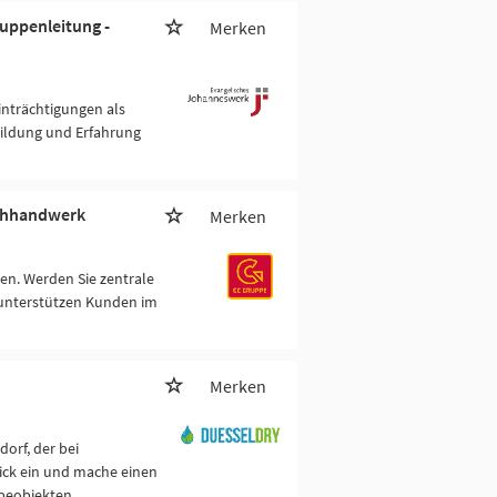
uppenleitung -
Merken
einträchtigungen als
bildung und Erfahrung
achhandwerk
Merken
en. Werden Sie zentrale
 unterstützen Kunden im
Merken
orf, der bei
ick ein und mache einen
beobjekten.