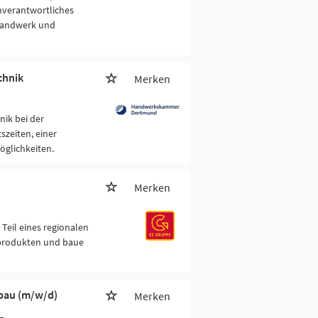
nverantwortliches
Handwerk und
chnik
Merken
ik bei der
zeiten, einer
glichkeiten.
Merken
 Teil eines regionalen
produkten und baue
bau (m/w/d)
Merken