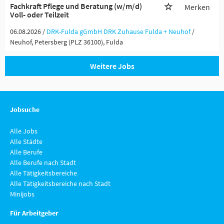
Fachkraft Pflege und Beratung (w/m/d)
Merken
Voll- oder Teilzeit
06.08.2026 /
DRK-Fulda gGmbH DRK Zuhause Fulda + Neuhof
/
Neuhof, Petersberg (PLZ 36100), Fulda
Weitere Jobs
Jobsuche
Alle Jobs
Alle Städte
Alle Berufe
Alle Berufe nach Stadt
Alle Tätigkeitsbereiche
Alle Tätigkeitsbereiche nach Stadt
Minijobs
Für Arbeitgeber