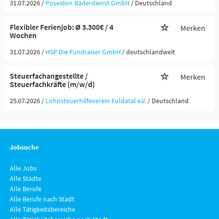
31.07.2026 /
Poseidon Bäderdienst GmbH
/ Deutschland
Flexibler Ferienjob: Ø 3.300€ / 4
Merken
Wochen
31.07.2026 /
HSP Die Fundraiser GmbH
/ deutschlandweit
Steuerfachangestellte /
Merken
Steuerfachkräfte (m/w/d)
25.07.2026 /
Lohnsteuerhilfeverein Fuldatal e.V.
/ Deutschland
Jobsuche
Alle Jobs
Alle Städte
Alle Berufe
Alle Berufe nach Stadt
Alle Tätigkeitsbereiche