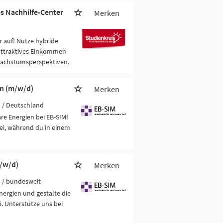
es Nachhilfe-Center
Merken
 auf! Nutze hybride
attraktives Einkommen
Wachstumsperspektiven.
en (m/w/d)
Merken
H
/ Deutschland
e Energien bei EB-SIM!
ei, während du in einem
m/w/d)
Merken
H
/ bundesweit
nergien und gestalte die
. Unterstütze uns bei