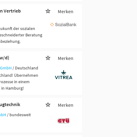
n Vertrieb
Merken
Zukunft der sozialen
eschneiderter Beratung
nbeziehung.
/w/d)
Merken
d GmbH
/ Deutschland
schland! Übernehmen
rozesse in einem
t in Hamburg!
eugtechnik
Merken
mbH
/ bundesweit