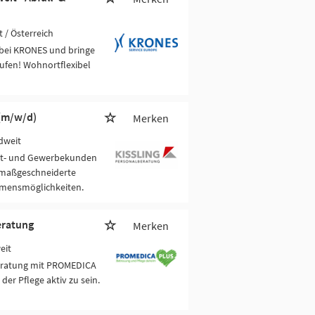
 / Österreich
 bei KRONES und bringe
ufen! Wohnortflexibel
 (m/w/d)
Merken
dweit
vat- und Gewerbekunden
e maßgeschneiderte
mmensmöglichkeiten.
eratung
Merken
eit
beratung mit PROMEDICA
der Pflege aktiv zu sein.