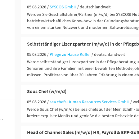
05.08.2026 /
SYSCOS GmbH
/ deutschlandweit
Werden Sie Geschäftsführer/Partner (m/w/d) bei SYSCOS! Nutz
betriebswirtschaftliches Know-how in der Gründungsberatung
von einem starken Netzwerk und modernen Softwarelösung
Selbstständiger Lizenzpartner (m/w/d) in der Pflege
05.08.2026 /
Pflege zu Hause Küffel
/ deutschlandweit
Werde selbstständiger Lizenzpartner in der Pflegeberatung 
Senioren und ihre Familien mit einer bewährten Methode, oh
müssen. Profitiere von über 20 Jahren Erfahrung in einem eta
Sous Chef (w/m/d)
05.08.2026 /
sea chefs Human Resources Services GmbH
/ we
Werde Sous Chef (w/m/d) bei sea chefs auf der Mein Schiff Flo
kreiere exquisite Menüs und genieße die besten Reiseziele de
werblich-technische Berufe (42)
Head of Channel Sales (m/w/d) HR, Payroll & ERP-So