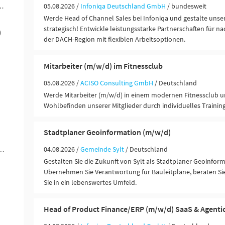
ändigkeit / Franchise (27)
05.08.2026 /
Infoniqa Deutschland GmbH
/ bundesweit
Werde Head of Channel Sales bei Infoniqa und gestalte unse
strategisch! Entwickle leistungsstarke Partnerschaften für n
)
der DACH-Region mit flexiblen Arbeitsoptionen.
Mitarbeiter (m/w/d) im Fitnessclub
05.08.2026 /
ACISO Consulting GmbH
/ Deutschland
Werde Mitarbeiter (m/w/d) in einem modernen Fitnessclub u
Wohlbefinden unserer Mitglieder durch individuelles Trainin
Stadtplaner Geoinformation (m/w/d)
04.08.2026 /
Gemeinde Sylt
/ Deutschland
ungen / Finanzdienstleister (6)
Gestalten Sie die Zukunft von Sylt als Stadtplaner Geoinfor
Übernehmen Sie Verantwortung für Bauleitpläne, beraten Sie
Sie in ein lebenswertes Umfeld.
Head of Product Finance/ERP (m/w/d) SaaS & Agentic