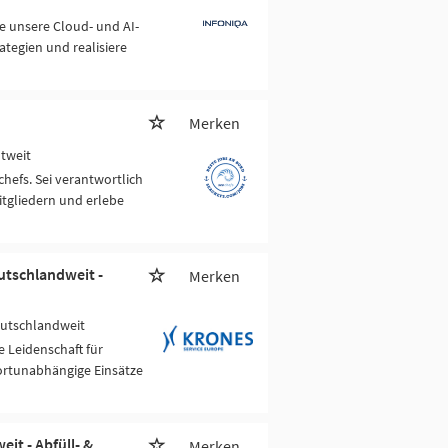
e unsere Cloud- und AI-
ategien und realisiere
Merken
ltweit
chefs. Sei verantwortlich
itgliedern und erlebe
utschlandweit -
Merken
eutschlandweit
 Leidenschaft für
ortunabhängige Einsätze
it - Abfüll- &
Merken