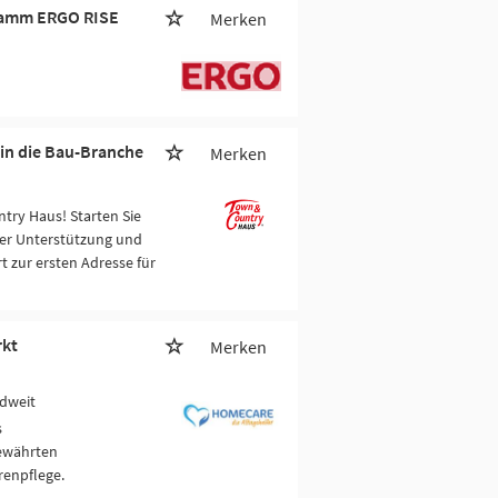
ramm ERGO RISE
Merken
 in die Bau-Branche
Merken
try Haus! Starten Sie
er Unterstützung und
t zur ersten Adresse für
rkt
Merken
dweit
s
bewährten
enpflege.