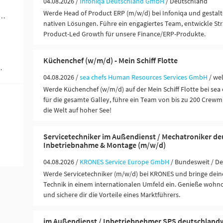
04.08.2026 /
Infoniqa Deutschland GmbH
/ Deutschland
Werde Head of Product ERP (m/w/d) bei Infoniqa und gestalt
rer / Personenbeförderung (Land, Wasser, Luft) (2)
nativen Lösungen. Führe ein engagiertes Team, entwickle Str
Product-Led Growth für unsere Finance/ERP-Produkte.
Küchenchef (w/m/d) - Mein Schiff Flotte
 Ausbildung (1)
04.08.2026 /
sea chefs Human Resources Services GmbH
/ we
Werde Küchenchef (w/m/d) auf der Mein Schiff Flotte bei sea 
für die gesamte Galley, führe ein Team von bis zu 200 Crewm
die Welt auf hoher See!
Servicetechniker im Außendienst / Mechatroniker de
Inbetriebnahme & Montage (m/w/d)
04.08.2026 /
KRONES Service Europe GmbH
/ Bundesweit / D
Werde Servicetechniker (m/w/d) bei KRONES und bringe deine
Technik in einem internationalen Umfeld ein. Genieße wohn
und sichere dir die Vorteile eines Marktführers.
im Außendienst / Inbetriebnehmer SPS deutschlandwe