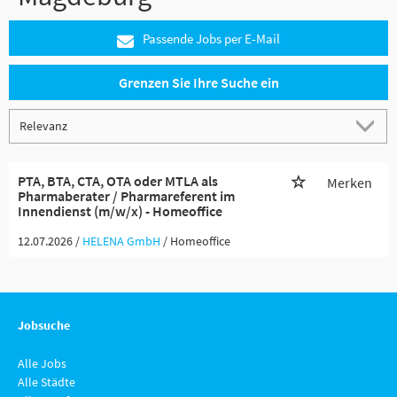
Passende Jobs per E-Mail
Grenzen Sie Ihre Suche ein
PTA, BTA, CTA, OTA oder MTLA als
Merken
Pharmaberater / Pharmareferent im
Innendienst (m/w/x) - Homeoffice
12.07.2026 /
HELENA GmbH
/ Homeoffice
Jobsuche
Alle Jobs
Alle Städte