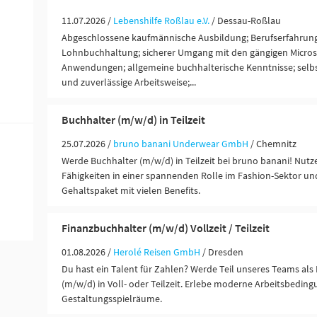
11.07.2026 /
Lebenshilfe Roßlau e.V.
/ Dessau-Roßlau
Abgeschlossene kaufmännische Ausbildung; Berufserfahrung
Lohnbuchhaltung; sicherer Umgang mit den gängigen Microso
Anwendungen; allgemeine buchhalterische Kenntnisse; selbst
und zuverlässige Arbeitsweise;...
Buchhalter (m/w/d) in Teilzeit
25.07.2026 /
bruno banani Underwear GmbH
/ Chemnitz
Werde Buchhalter (m/w/d) in Teilzeit bei bruno banani! Nut
Fähigkeiten in einer spannenden Rolle im Fashion-Sektor und
Gehaltspaket mit vielen Benefits.
Finanzbuchhalter (m/w/d) Vollzeit / Teilzeit
01.08.2026 /
Herolé Reisen GmbH
/ Dresden
Du hast ein Talent für Zahlen? Werde Teil unseres Teams als
(m/w/d) in Voll- oder Teilzeit. Erlebe moderne Arbeitsbeding
Gestaltungsspielräume.