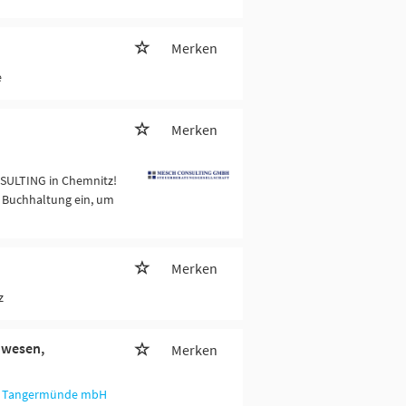
Merken
e
Merken
SULTING in Chemnitz!
r Buchhaltung ein, um
Merken
z
nwesen,
Merken
ft Tangermünde mbH