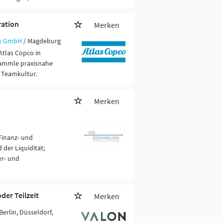
ration
Merken
ik GmbH
/ Magdeburg
Atlas Copco in
sammle praxisnahe
r Teamkultur.
Merken
Finanz- und
der Liquidität;
er- und
er Teilzeit
Merken
Berlin, Düsseldorf,