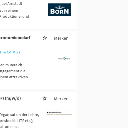
 bei Arnstadt
st in einem
 Produktions- und
stronomiebedarf
Merken
H & Co. KG
/
er im Bereich
Engagement die
inem attraktiven
TF) (m/w/d)
Merken
Organisation der Lehre,
esbericht ITF etc.);
ltungen;...