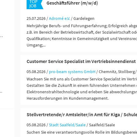
Geschäftsführer (m/w/d)
25.07.2026 /
Adromé e.V.
/ Gardelegen
Mehrjährige Berufs- und Führungserfahrung; Erfolgreich abg
z.B. im Bereich der Betriebswirtschaft, der Sozialwirtschaft o
werblich-technische Berufe (2)
Qualifikation; Kenntnisse in Gemeinnützigkeit und Vereinsrec
Umgang;...
Customer Service Specialist im Vertriebsinnendienst
05.08.2026 /
pro-beam systems GmbH
/ Chemnitz, Stollberg/
Wachsen Sie mit uns als Customer Service Specialist im Vertr
Gestalten Sie die Zukunft in einem führenden Unternehmen 
ändigkeit / Franchise (1)
Elektronenstrahltechnologie und erleben Sie abwechslungsr
Herausforderungen im Kundenmanagement.
Stellvertretende/r Amtsleiter/in Amt für Kiga / Schul
05.08.2026 /
Stadt Saalfeld/Saale
/ Saalfeld/Saale
Suchen Sie eine verantwortungsvolle Rolle im Bildungsberei