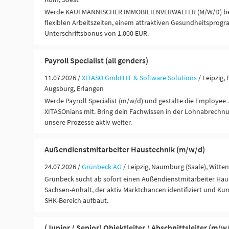
Werde KAUFMÄNNISCHER IMMOBILIENVERWALTER (M/W/D) bei V
flexiblen Arbeitszeiten, einem attraktiven Gesundheitspro
Unterschriftsbonus von 1.000 EUR.
Payroll Specialist (all genders)
11.07.2026 /
XITASO GmbH IT & Software Solutions
/ Leipzig,
Augsburg, Erlangen
Werde Payroll Specialist (m/w/d) und gestalte die Employee
XITASOnians mit. Bring dein Fachwissen in der Lohnabrechnu
unsere Prozesse aktiv weiter.
Außendienstmitarbeiter Haustechnik (m/w/d)
24.07.2026 /
Grünbeck AG
/ Leipzig, Naumburg (Saale), Witte
Grünbeck sucht ab sofort einen Außendienstmitarbeiter Hau
Sachsen-Anhalt, der aktiv Marktchancen identifiziert und 
SHK-Bereich aufbaut.
(Junior / Senior) Objektleiter / Abschnittsleiter (m/w/