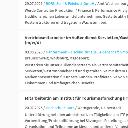
29.07.2026 /
BORN Senf & Feinkost GmbH
/ Amt Wachsenburg
Werde Controller Produktion / Finance & Performance Analy
traditionsreichen Lebensmittelunternehmen. Gestalte aktiv
Kostenstrukturen und trage zum Wachstum bei.
Vertriebsmitarbeiter im Außendienst Servietten/Ga
(m/w/d)
03.08.2026 /
Hantermann - Tischkultur aus Leidenschaft Gmb
Braunschweig, Wolfsburg, Magdeburg
Verstärken Sie unser Außendienstteam als Vertriebsmitarbeit
Servietten/Gastronomiebedarf und gestalten Sie mit Ihrem 
Markenpräsentation für unsere Kunden. Profitieren Sie von e
Einkommen und umfangreichen Benefits.
Mitarbeiter:in am Institut für Tourismusforschung (I
20.07.2026 /
Hochschule Harz
/ Wernigerode, Halberstadt
Unterstützung bei allen administrativen Tätigkeiten am ITF (
Vorbereitung/Protokollführung bei Sitzungen, Erstellung Jahr
Organisation und Teilnahme an Messen und anderen Veransta