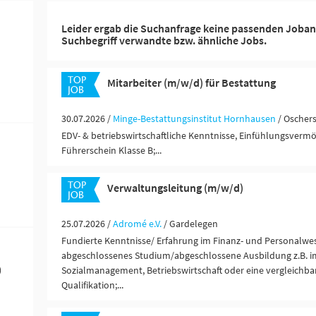
Leider ergab die Suchanfrage keine passenden Joban
Suchbegriff verwandte bzw. ähnliche Jobs.
Mitarbeiter (m/w/d) für Bestattung
30.07.2026 /
Minge-Bestattungsinstitut Hornhausen
/ Oscher
EDV- & betriebswirtschaftliche Kenntnisse, Einfühlungsvermö
Führerschein Klasse B;...
Verwaltungsleitung (m/w/d)
25.07.2026 /
Adromé e.V.
/ Gardelegen
Fundierte Kenntnisse/ Erfahrung im Finanz- und Personalwes
abgeschlossenes Studium/abgeschlossene Ausbildung z.B. i
)
Sozialmanagement, Betriebswirtschaft oder eine vergleichb
Qualifikation;...