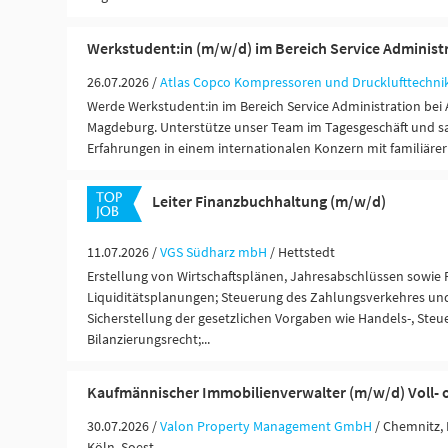
Werkstudent:in (m/w/d) im Bereich Service Administ
26.07.2026 /
Atlas Copco Kompressoren und Drucklufttechn
Werde Werkstudent:in im Bereich Service Administration bei 
Magdeburg. Unterstütze unser Team im Tagesgeschäft und 
Erfahrungen in einem internationalen Konzern mit familiäre
Leiter Finanzbuchhaltung (m/w/d)
11.07.2026 /
VGS Südharz mbH
/ Hettstedt
Erstellung von Wirtschaftsplänen, Jahresabschlüssen sowie 
Liquiditätsplanungen; Steuerung des Zahlungsverkehres und 
Sicherstellung der gesetzlichen Vorgaben wie Handels-, Steu
Bilanzierungsrecht;...
Kaufmännischer Immobilienverwalter (m/w/d) Voll- od
30.07.2026 /
Valon Property Management GmbH
/ Chemnitz, 
Köln, Soest