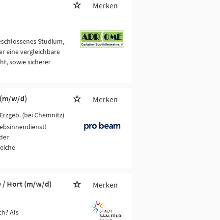
Merken
eschlossenes Studium,
der eine vergleichbare
ht, sowie sicherer
 (m/w/d)
Merken
Erzgeb. (bei Chemnitz)
iebsinnendienst!
der
eiche
e / Hort (m/w/d)
Merken
ch? Als