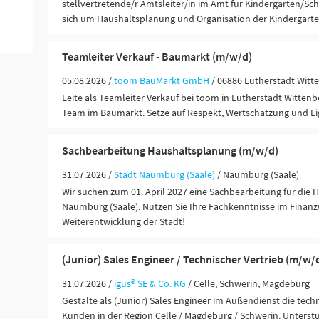
stellvertretende/r Amtsleiter/in im Amt für Kindergarten/S
sich um Haushaltsplanung und Organisation der Kindergärten
Teamleiter Verkauf - Baumarkt (m/w/d)
05.08.2026 /
toom BauMarkt GmbH
/ 06886 Lutherstadt Witt
Leite als Teamleiter Verkauf bei toom in Lutherstadt Wittenb
Team im Baumarkt. Setze auf Respekt, Wertschätzung und E
Sachbearbeitung Haushaltsplanung (m/w/d)
31.07.2026 /
Stadt Naumburg (Saale)
/ Naumburg (Saale)
Wir suchen zum 01. April 2027 eine Sachbearbeitung für die 
Naumburg (Saale). Nutzen Sie Ihre Fachkenntnisse im Finan
Weiterentwicklung der Stadt!
(Junior) Sales Engineer / Technischer Vertrieb (m/w
31.07.2026 /
igus® SE & Co. KG
/ Celle, Schwerin, Magdeburg
Gestalte als (Junior) Sales Engineer im Außendienst die tec
Kunden in der Region Celle / Magdeburg / Schwerin. Unterstü