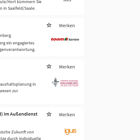
chule/Hort kümmern Sie
 in Saalfeld/Saale.
Merken
enberg
erg ein engagiertes
igenverantwortung.
Merken
Haushaltsplanung in
zwesen zur
/d) im Außendienst
Merken
hnische Zukunft von
tze durch individuelle