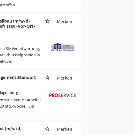
tstoffen.
tallbau (m/w/d)
Merken
fristet · Vor-Ort-
men Sie Verantwortung,
ne Schlüsselposition in
ektive.
nagement Standort
Merken
Magdeburg
n wir einen Mitarbeiter
(20 Std./Woche), um
yst (m/w/d)
Merken