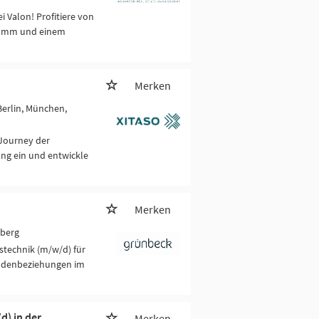
alon! Profitiere von
gramm und einem
Merken
 Berlin, München,
 Journey der
ng ein und entwickle
Merken
nberg
stechnik (m/w/d) für
Kundenbeziehungen im
d) in der
Merken