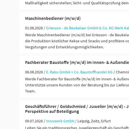
Maßhaltigkeit sicherstellen; Sicht- und Qualitätsprüfung dein
Maschinenbediener (m/w/d)
01.08.2026 /
Griesson - de Beukelaer GmbH & Co. KG Werk Ka
Werde Maschinenbediener (m/w/d) bei Griesson - de Beukelae
die Produktion köstlicher Kekse und Snacks und profitiere v
Vergütungen und Entwicklungsmöglichkeiten.
Fachberater Baustoffe (m/w/d) im Innen- & Außendie
06.08.2026 /
E. Raiss GmbH + Co. Baustoffhandel KG
/ Chemni
Werde Fachberater für Baustoffe (m/w/d) im Innen- & Außend
Unterstütze unsere Kunden von der Beratung bis zur Lieferu
Team.
Geschäftsführer / Goldschmied / Juwelier (m/w/d) - J
Perspektive auf Beteiligung
09.07.2026 /
Innowerk GmbH
/ Leipzig, Zeitz, Erfurt
Leiten Sie ein traditionsreiches Juweliergeschäft als Geschäf