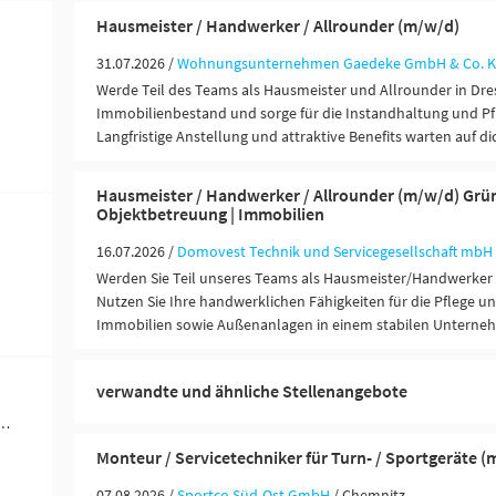
Hausmeister / Handwerker / Allrounder (m/w/d)
31.07.2026 /
Wohnungsunternehmen Gaedeke GmbH & Co. 
Werde Teil des Teams als Hausmeister und Allrounder in Dr
Immobilienbestand und sorge für die Instandhaltung und Pf
Langfristige Anstellung und attraktive Benefits warten auf di
Hausmeister / Handwerker / Allrounder (m/w/d) Grün
Objektbetreuung | Immobilien
16.07.2026 /
Domovest Technik und Servicegesellschaft mbH
Werden Sie Teil unseres Teams als Hausmeister/Handwerker
Nutzen Sie Ihre handwerklichen Fähigkeiten für die Pflege 
Immobilien sowie Außenanlagen in einem stabilen Unterne
verwandte und ähnliche Stellenangebote
werblich-technische Berufe (14)
Monteur / Servicetechniker für Turn- / Sportgeräte (
07.08.2026 /
Sportco Süd-Ost GmbH
/ Chemnitz