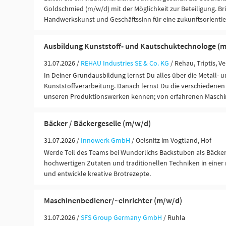
Goldschmied (m/w/d) mit der Möglichkeit zur Beteiligung. Br
Handwerkskunst und Geschäftssinn für eine zukunftsorientie
Ausbildung Kunststoff- und Kautschuktechnologe (
31.07.2026 /
REHAU Industries SE & Co. KG
/ Rehau, Triptis, V
In Deiner Grundausbildung lernst Du alles über die Metall- 
Kunststoffverarbeitung. Danach lernst Du die verschiedenen
unseren Produktionswerken kennen; von erfahrenen Maschine
Bäcker / Bäckergeselle (m/w/d)
31.07.2026 /
Innowerk GmbH
/ Oelsnitz im Vogtland, Hof
Werde Teil des Teams bei Wunderlichs Backstuben als Bäcker
hochwertigen Zutaten und traditionellen Techniken in eine
und entwickle kreative Brotrezepte.
Maschinenbediener/~einrichter (m/w/d)
31.07.2026 /
SFS Group Germany GmbH
/ Ruhla