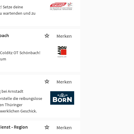
! Setze deine
zu wartenden und zu
nbach
Merken
 Colditz OT Schönbach!
 zum
Merken
 bei Arnstadt
stelle die reibungslose
hen Thüringer
werklichen Geschick.
ienst - Region
Merken