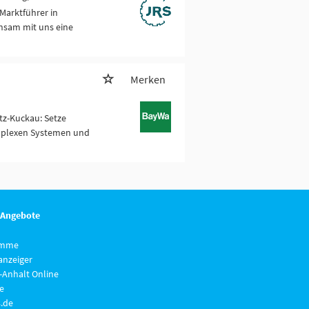
Marktführer in
insam mit uns eine
Merken
z-Kuckau: Setze
omplexen Systemen und
 Angebote
imme
anzeiger
-Anhalt Online
e
.de