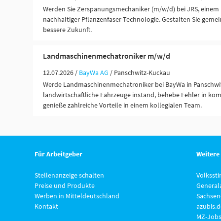
Werden Sie Zerspanungsmechaniker (m/w/d) bei JRS, einem 
nachhaltiger Pflanzenfaser-Technologie. Gestalten Sie geme
bessere Zukunft.
Landmaschinenmechatroniker m/w/d
12.07.2026 /
BayWa AG
/ Panschwitz-Kuckau
Werde Landmaschinenmechatroniker bei BayWa in Panschwit
landwirtschaftliche Fahrzeuge instand, behebe Fehler in k
genieße zahlreiche Vorteile in einem kollegialen Team.
Für Arbeitgeber
Weitere
Stellenanzeige schalten
Volksst
Preise und Produkte
General
Werben in Mitteldeutschland
Sachsen
Kontakt
azubis.d
MZ-Jobs