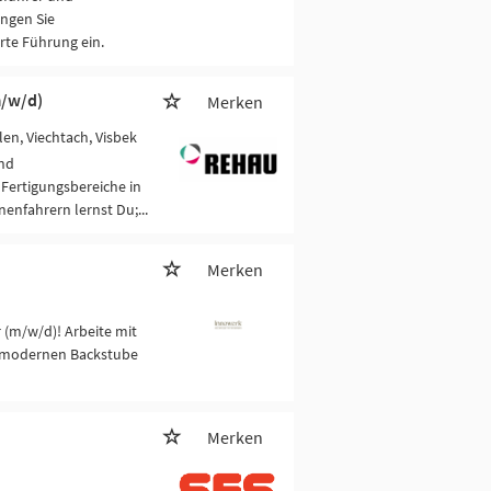
ingen Sie
rte Führung ein.
m/w/d)
Merken
elen, Viechtach, Visbek
und
 Fertigungsbereiche in
nfahrern lernst Du;...
Merken
 (m/w/d)! Arbeite mit
r modernen Backstube
Merken