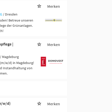
Merken
KG
/ Dresden
esden! Betreue unseren
lege der Grünanlagen.
ch!
pflege |
Merken
/ Magdeburg
 (m/w/d) in Magdeburg!
und Instandhaltung von
hmen.
m/w/d)
Merken