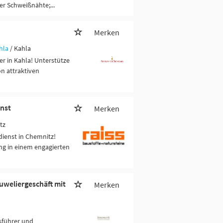
er Schweißnähte;...
Merken
hla
/ Kahla
r in Kahla! Unterstütze
on attraktiven
nst
Merken
tz
ienst in Chemnitz!
ng in einem engagierten
uweliergeschäft mit
Merken
tsführer und