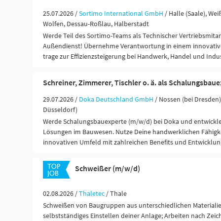
25.07.2026 /
Sortimo International GmbH
/ Halle (Saale), Wei
Wolfen, Dessau-Roßlau, Halberstadt
Werde Teil des Sortimo-Teams als Technischer Vertriebsmitar
Außendienst! Übernehme Verantwortung in einem innovat
trage zur Effizienzsteigerung bei Handwerk, Handel und Indus
Schreiner, Zimmerer, Tischler o. ä. als Schalungsbau
29.07.2026 /
Doka Deutschland GmbH
/ Nossen (bei Dresden),
Düsseldorf)
Werde Schalungsbauexperte (m/w/d) bei Doka und entwickl
Lösungen im Bauwesen. Nutze Deine handwerklichen Fähigke
innovativen Umfeld mit zahlreichen Benefits und Entwicklun
Schweißer (m/w/d)
02.08.2026 /
Thaletec
/ Thale
Schweißen von Baugruppen aus unterschiedlichen Materialie
selbstständiges Einstellen deiner Anlage; Arbeiten nach Zeic