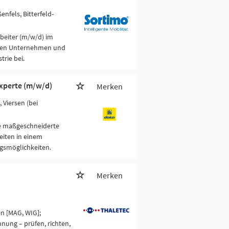
ßenfels, Bitterfeld-
beiter (m/w/d) im
iven Unternehmen und
trie bei.
experte (m/w/d)
Merken
 Viersen (bei
e maßgeschneiderte
iten in einem
gsmöglichkeiten.
Merken
n [MAG, WIG];
hnung – prüfen, richten,