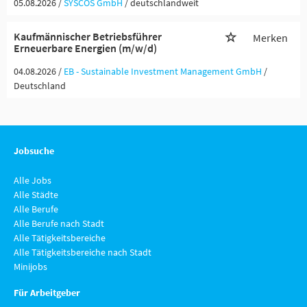
05.08.2026 /
SYSCOS GmbH
/ deutschlandweit
Kaufmännischer Betriebsführer
Merken
Erneuerbare Energien (m/w/d)
04.08.2026 /
EB - Sustainable Investment Management GmbH
/
Deutschland
Jobsuche
Alle Jobs
Alle Städte
Alle Berufe
Alle Berufe nach Stadt
Alle Tätigkeitsbereiche
Alle Tätigkeitsbereiche nach Stadt
Minijobs
Für Arbeitgeber